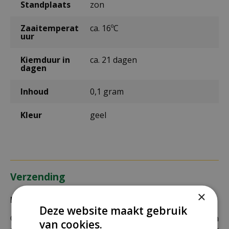
Standplaats
zon
Zaaitemperat
ca. 16ºC
uur
Kiemduur in
ca. 21 dagen
dagen
Inhoud
0,1 gram
Kleur
geel
Verzending
×
Bezorging:
Deze website maakt gebruik
Om uw bestelling goed en veilig bij u thuis te laten
van cookies.