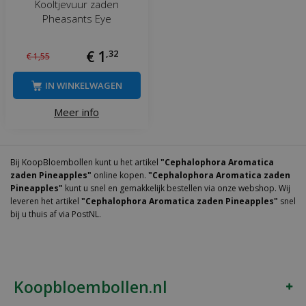
Kooltjevuur zaden
Pheasants Eye
€
1
,
32
€
1
,
55
IN WINKELWAGEN
Meer info
Bij KoopBloembollen kunt u het artikel
"Cephalophora Aromatica
zaden Pineapples"
online kopen.
"Cephalophora Aromatica zaden
Pineapples"
kunt u snel en gemakkelijk bestellen via onze webshop. Wij
leveren het artikel
"Cephalophora Aromatica zaden Pineapples"
snel
bij u thuis af via PostNL.
Koopbloembollen.nl