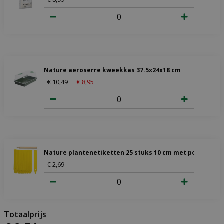
Nature aeroserre kweekkas 37.5x24x18 cm
€
10
,
49
€
8
,
95
Nature plantenetiketten 25 stuks 10 cm met potlood
€
2
,
69