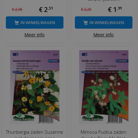
€
2
,
51
€
1
,
91
€
2
,
95
€
2
,
25
IN WINKELWAGEN
IN WINKELWAGEN
Meer info
Meer info
Thunbergia zaden Suzanne
Mimosa Pudica zaden