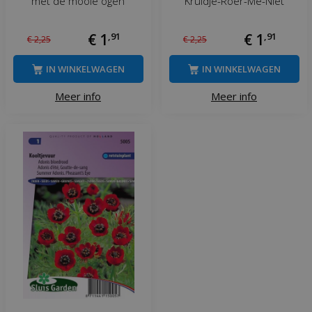
met de mooie ogen
Kruidje-Roer-Me-Niet
€
1
,
91
€
1
,
91
€
2
,
25
€
2
,
25
IN WINKELWAGEN
IN WINKELWAGEN
Meer info
Meer info