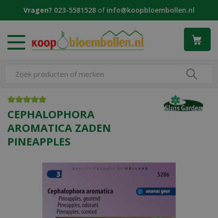
G
Vragen?
023-5581528
of
info@koopbloembollen.nl
a
n
a
a
r
c
o
n
t
e
CEPHALOPHORA
n
AROMATICA ZADEN
t
PINEAPPLES