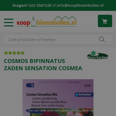
G
Vragen?
023-5581528
of
info@koopbloembollen.nl
a
n
a
a
r
c
o
n
t
e
COSMOS BIPINNATUS
n
ZADEN SENSATION COSMEA
t