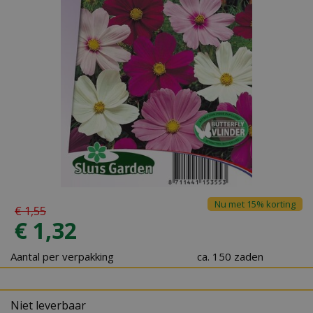
Nu met 15% korting
€
1
,
55
€
1
,
32
Aantal per verpakking
ca. 150 zaden
Niet leverbaar