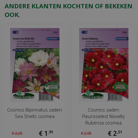
ANDERE KLANTEN KOCHTEN OF BEKEKEN
OOK.
Cosmos Bipinnatus zaden
Cosmos zaden
Sea Shells cosmea
Fleuroselect Novelty
Rubenza cosmea
€
1
,
91
€
2
,
51
€
2
,
25
€
2
,
95