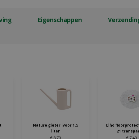
ving
Eigenschappen
Verzendin
t
Nature gieter ivoor 1.5
Elho floorprotec
liter
21 transpa
€
8
,
79
€
7
,
49