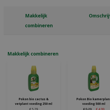
Makkelijk
Omschrij
combineren
Makkelijk combineren
Pokon bio cactus &
Pokon Bio kamerplan
vetplant voeding 250 ml
voeding 500 ml
€
5
,
29
€
5
,
29
€
4
,
99