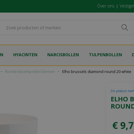
Over ons
Vestigi
EN
HYACINTEN
NARCISBOLLEN
TULPENBOLLEN
Ronde bloempotten binnen
Elho brussels diamond round 20 white
Dit product heeft
ELHO 
ROUND
€
9
,
7