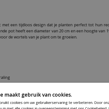
met een tijdloos design dat je planten perfect tot hun re
ronde pot heeft een diameter van 20 cm en een hoogte van 1
voor de wortels van je plant om te groeien.
raling
e maakt gebruik van cookies.
ruikt cookies om uw gebruikerservaring te verbeteren. Door on
u in met alle cookies in overeenstemming met ons Cookiebeleid.