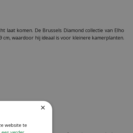
cht laat komen. De Brussels Diamond collectie van Elho
9 cm, waardoor hij ideaal is voor kleinere kamerplanten.
×
ze website te
Lees verder