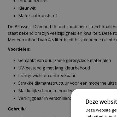
Inhoud 4,5 liter
Kleur wit
Materiaal kunststof
De Brussels Diamond Round combineert functionaliteit 
staat bekend om zijn veelzijdigheid en kwaliteit. Deze 
Met een inhoud van 4,5 liter biedt hij voldoende ruimte 
Voordelen:
Gemaakt van duurzame gerecyclede materialen
UV-bestendig met lang kleurbehoud
Lichtgewicht en onbreekbaar
Strakke diamantstructuur voor een moderne uitst
Makkelijk schoon te houden
Verkrijgbaar in verschillende formaten
Deze websit
Gebruik:
Deze website geb
gebruiken, stemt 