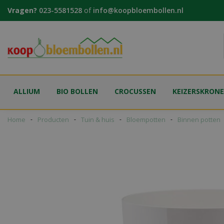
Ga
Vragen?
023-5581528
of
info@koopbloembollen.nl
naar
content
ALLIUM
BIO BOLLEN
CROCUSSEN
KEIZERSKRON
Home
Producten
Tuin & huis
Bloempotten
Binnen potten