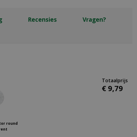
g
Recensies
Vragen?
€
9
,
79
tor round
rent