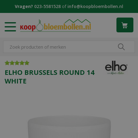
G
Vragen?
023-5581528
of
info@koopbloembollen.nl
a
n
a
a
r
c
o
n
t
e
ELHO BRUSSELS ROUND 14
n
WHITE
t