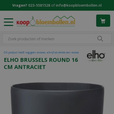
G
Vragen?
023-5581528
of
info@koopbloembollen.nl
a
n
a
a
r
c
o
n
t
Dit product heeft nog geen reviews, schrijf als eerste een review
e
ELHO BRUSSELS ROUND 16
n
CM ANTRACIET
t