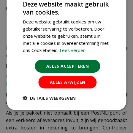
Deze website maakt gebruik
Uitzonderlijke verzendkosten
van cookies.
Er word standaard € 4,99 verzendkosten
Deze website gebruikt cookies om uw
berekend op planten en producten die buiten de
gebruikerservaring te verbeteren. Door
maximale afmetingen vallen.
onze website te gebruiken, stemt u in
met alle cookies in overeenstemming met
De juiste verzendkosten worden in de laatste stap van
ons Cookiebeleid.
Lees verder
de winkelwagen berekend.
Bezorgkosten overige landen:
ALLES ACCEPTEREN
Uiteraard verzenden wij ook buiten Nederland,
bekijk
ALLES AFWIJZEN
hier de verzendkosten.
Let op: extra kosten bij niet ophalen of verkeerd
DETAILS WEERGEVEN
adres
Als je je pakket niet ophaalt bij een PostNL-punt of
een verkeerd afleveradres invult, zijn wij genoodzaakt
extra kosten in rekening te brengen. Controleer