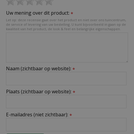
Uw mening over dit product:
*
Let op: deze recensie gaat over het product en niet over ons tuincentrum,
de service of levering van uw bestelling. U kunt bijvoorbeeld in gaan op de
kwaliteit van het product, de look & feel en belangrijke eigenschappen.
Naam (zichtbaar op website):
*
Plaats (zichtbaar op website):
*
E-mailadres (niet zichtbaar):
*