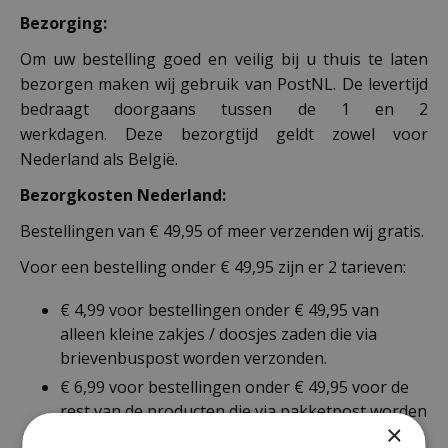
Bezorging:
Om uw bestelling goed en veilig bij u thuis te laten
bezorgen maken wij gebruik van PostNL. De levertijd
bedraagt doorgaans tussen de 1 en 2
werkdagen. Deze bezorgtijd geldt zowel voor
Nederland als België.
Bezorgkosten Nederland:
Bestellingen van € 49,95 of meer verzenden wij gratis.
Voor een bestelling onder € 49,95 zijn er 2 tarieven:
€ 4,99 voor bestellingen onder € 49,95 van
alleen kleine zakjes / doosjes zaden die via
brievenbuspost worden verzonden.
€ 6,99 voor bestellingen onder € 49,95 voor de
rest van de producten die via pakketpost worden
×
verzonden.