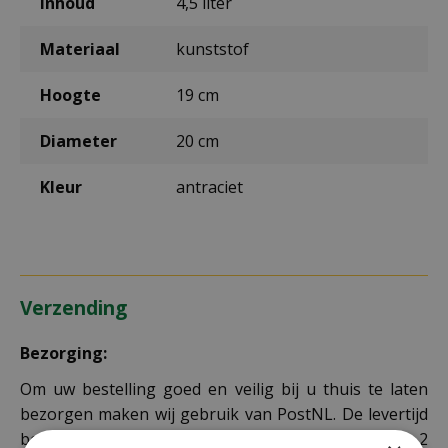
Inhoud
4,5 liter
Materiaal
kunststof
Hoogte
19 cm
Diameter
20 cm
Kleur
antraciet
Verzending
Bezorging:
Om uw bestelling goed en veilig bij u thuis te laten
bezorgen maken wij gebruik van PostNL. De levertijd
bedraagt doorgaans tussen de 1 en 2