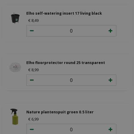
Elho self-watering insert 17 living black
€
8
,
49
Elho floorprotector round 25 transparent
€
8
,
99
Nature plantenspuit groen 0.5 liter
€
6
,
99