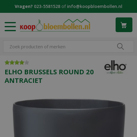
G
Vragen?
023-5581528
of
info@koopbloembollen.nl
a
n
a
a
r
c
o
n
t
e
ELHO BRUSSELS ROUND 20
n
ANTRACIET
t