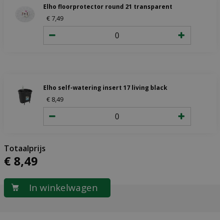
Elho floorprotector round 21 transparent
€
7
,
49
Elho self-watering insert 17 living black
€
8
,
49
€
8
,
49