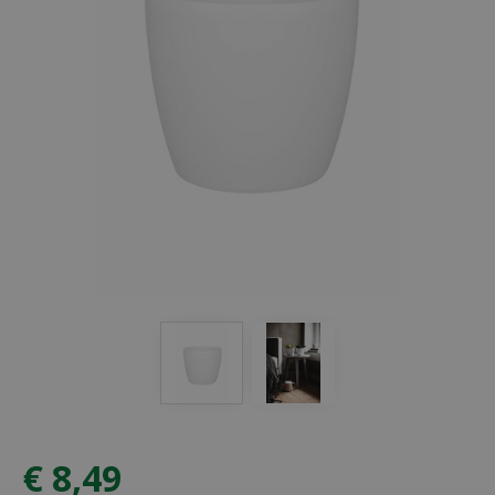
€
8
,
49