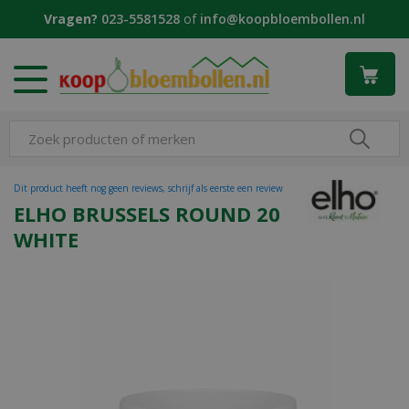
G
Vragen?
023-5581528
of
info@koopbloembollen.nl
a
n
a
a
r
c
o
n
t
Dit product heeft nog geen reviews, schrijf als eerste een review
e
ELHO BRUSSELS ROUND 20
n
WHITE
t