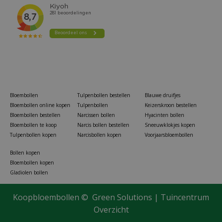
Bloembollen
Tulpenbollen bestellen
Blauwe druifjes
Bloembollen online kopen
Tulpenbollen
Keizerskroon bestellen
Bloembollen bestellen
Narcissen bollen
Hyacinten bollen
Bloembollen te koop
Narcis bollen bestellen
Sneeuwklokjes kopen
Tulpenbollen kopen
Narcisbollen kopen
Voorjaarsbloembollen
Bollen kopen
Bloembollen kopen
Gladiolen bollen
Koopbloembollen ©
Green Solutions
|
Tuincentrum
Overzicht
Elho brussels round 20 white