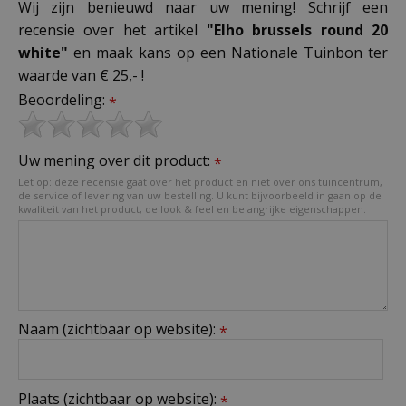
Wij zijn benieuwd naar uw mening! Schrijf een
recensie over het artikel
"Elho brussels round 20
white"
en maak kans op een Nationale Tuinbon ter
waarde van € 25,- !
Beoordeling:
*
Uw mening over dit product:
*
Let op: deze recensie gaat over het product en niet over ons tuincentrum,
de service of levering van uw bestelling. U kunt bijvoorbeeld in gaan op de
kwaliteit van het product, de look & feel en belangrijke eigenschappen.
Naam (zichtbaar op website):
*
Plaats (zichtbaar op website):
*