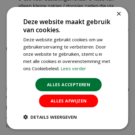
alleen kleine zakjes / doosjes zaden die via
×
brievenbuspost worden verzonden.
Deze website maakt gebruik
€ 6,99 voor bestellingen onder € 49,95 voor de
van cookies.
rest van de producten die via pakketpost worden
verzonden.
Deze website gebruikt cookies om uw
gebruikerservaring te verbeteren. Door
Uitzonderlijke verzendkosten
onze website te gebruiken, stemt u in
met alle cookies in overeenstemming met
Er word standaard € 4,99 verzendkosten
ons Cookiebeleid.
Lees verder
berekend op planten en producten die buiten de
maximale afmetingen vallen.
ALLES ACCEPTEREN
De juiste verzendkosten worden in de laatste stap van
de winkelwagen berekend.
ALLES AFWIJZEN
Bezorgkosten overige landen:
DETAILS WEERGEVEN
Uiteraard verzenden wij ook buiten Nederland,
bekijk
hier de verzendkosten.