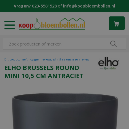
G
Vragen?
023-5581528
of
info@koopbloembollen.nl
a
n
a
a
r
c
o
n
t
Dit product heeft nog geen reviews, schrijf als eerste een review
e
ELHO BRUSSELS ROUND
n
MINI 10,5 CM ANTRACIET
t