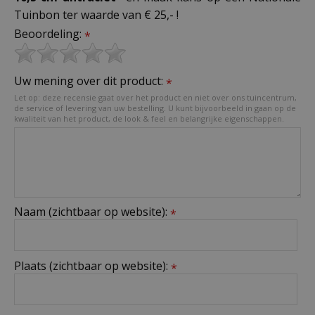
Tuinbon ter waarde van € 25,- !
Beoordeling:
*
Uw mening over dit product:
*
Let op: deze recensie gaat over het product en niet over ons tuincentrum,
de service of levering van uw bestelling. U kunt bijvoorbeeld in gaan op de
kwaliteit van het product, de look & feel en belangrijke eigenschappen.
Naam (zichtbaar op website):
*
Plaats (zichtbaar op website):
*