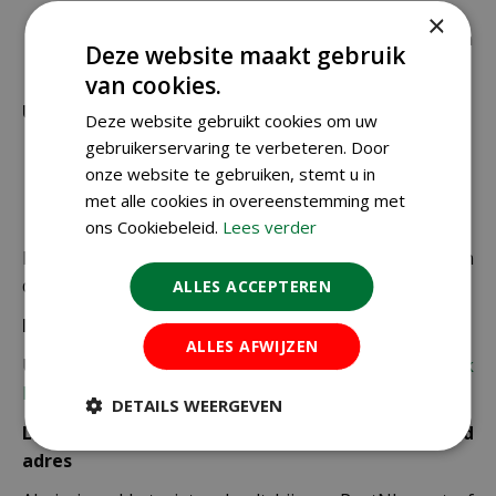
€ 6,99 voor bestellingen onder € 49,95 voor de
×
rest van de producten die via pakketpost worden
Deze website maakt gebruik
verzonden.
van cookies.
Uitzonderlijke verzendkosten
Deze website gebruikt cookies om uw
gebruikerservaring te verbeteren. Door
Er word standaard € 4,99 verzendkosten
onze website te gebruiken, stemt u in
berekend op planten en producten die buiten de
met alle cookies in overeenstemming met
maximale afmetingen vallen.
ons Cookiebeleid.
Lees verder
De juiste verzendkosten worden in de laatste stap van
de winkelwagen berekend.
ALLES ACCEPTEREN
Bezorgkosten overige landen:
ALLES AFWIJZEN
Uiteraard verzenden wij ook buiten Nederland,
bekijk
hier de verzendkosten.
DETAILS WEERGEVEN
Let op: extra kosten bij niet ophalen of verkeerd
adres