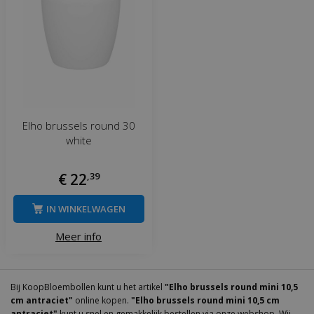
Elho brussels round 30
white
€
22
,
39
IN WINKELWAGEN
Meer info
Bij KoopBloembollen kunt u het artikel
"Elho brussels round mini 10,5
cm antraciet"
online kopen.
"Elho brussels round mini 10,5 cm
antraciet"
kunt u snel en gemakkelijk bestellen via onze webshop. Wij