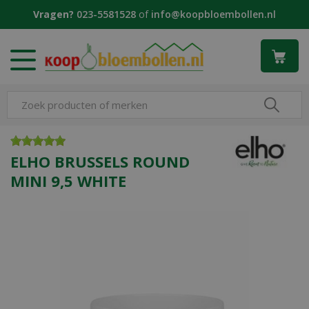
G
Vragen?
023-5581528
of
info@koopbloembollen.nl
a
n
a
a
r
c
o
n
t
e
ELHO BRUSSELS ROUND
n
MINI 9,5 WHITE
t