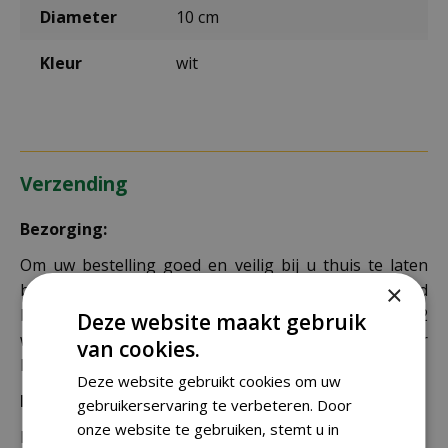
Diameter
10 cm
Kleur
wit
Verzending
Bezorging:
Om uw bestelling goed en veilig bij u thuis te laten
×
bezorgen maken wij gebruik van PostNL. De levertijd
bedraagt doorgaans tussen de 1 en 2
Deze website maakt gebruik
werkdagen. Deze bezorgtijd geldt zowel voor
van cookies.
Nederland als België.
Deze website gebruikt cookies om uw
Bezorgkosten Nederland:
gebruikerservaring te verbeteren. Door
onze website te gebruiken, stemt u in
Bestellingen van € 49,95 of meer verzenden wij gratis.