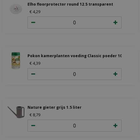
Elho floorprotector round 12.5 transparent
€
4
,
29
Pokon kamerplanten voeding Classic poeder 100gr
€
4
,
39
Nature gieter grijs 1.5 liter
€
8
,
79