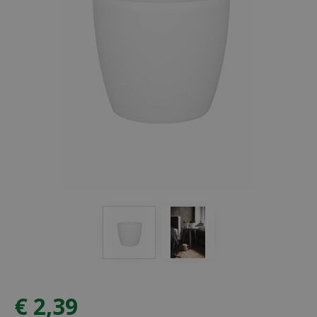
€
2
,
39