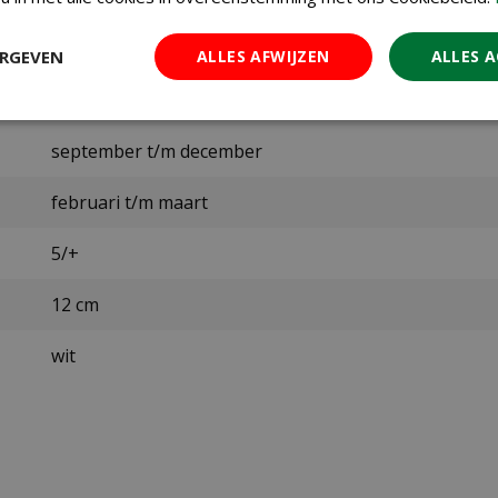
323765
ERGEVEN
ALLES AFWIJZEN
ALLES 
Jub
september t/m december
februari t/m maart
5/+
12 cm
wit