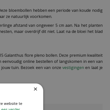
. Deze bloembollen hebben een periode van koude nodig
aar ze natuurlijk voorkomen.
erlinge afstand van ongeveer 5 cm aan. Na het planten
mesten, maar overdrijf dit niet. Laat na de bloei het blad
15 Galanthus flore pleno bollen. Deze premium kwaliteit
en eenvoudig online bestellen of langskomen in een van
r jouw tuin. Bezoek een van onze
vestigingen
en laat je
×
ze website te
Lees verder