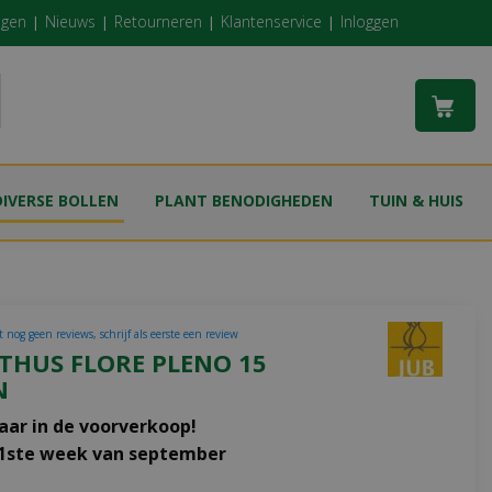
ngen
Nieuws
Retourneren
Klantenservice
Inloggen
DIVERSE BOLLEN
PLANT BENODIGHEDEN
TUIN & HUIS
 nog geen reviews, schrijf als eerste een review
THUS FLORE PLENO 15
N
aar in de voorverkoop!
 1ste week van september