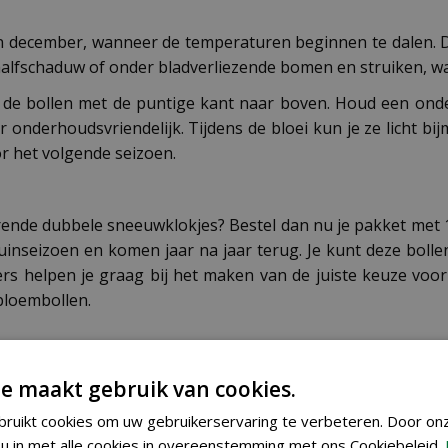
 en december, wanneer de temperaturen beginnen te dalen
n halfschaduw of onder bladverliezende bomen en struiken, w
s de bollen met de puntige kant naar boven. Houd een ond
r onderhoudsvriendelijk. Tijdens de bloei kun je ze licht bij
or het volgende seizoen.
rende dubbele sneeuwklokjes? Bestel dan nu je pakket met 
inseizoen en komen jaar na jaar terug. Je kunt deze boll
rs helpen je graag bij het maken van de juiste keuze voo
bloembollen.
e maakt gebruik van cookies.
ruikt cookies om uw gebruikerservaring te verbeteren. Door on
u in met alle cookies in overeenstemming met ons Cookiebeleid.
8712438543586