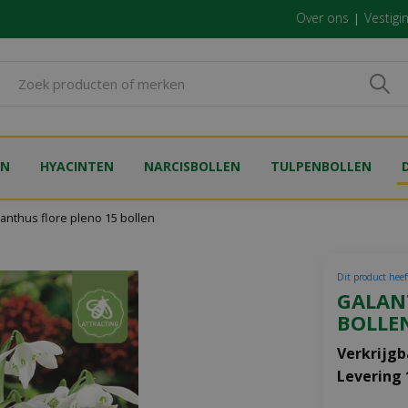
Over ons
Vestigi
EN
HYACINTEN
NARCISBOLLEN
TULPENBOLLEN
anthus flore pleno 15 bollen
Dit product heeft
GALAN
BOLLE
Verkrijgb
Levering