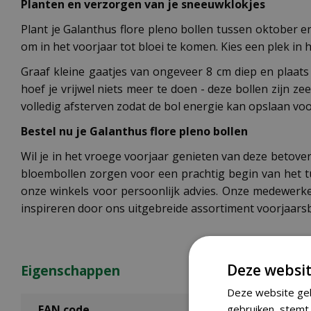
Planten en verzorgen van je sneeuwklokjes
Plant je Galanthus flore pleno bollen tussen oktober
om in het voorjaar tot bloei te komen. Kies een plek i
Graaf kleine gaatjes van ongeveer 8 cm diep en plaat
hoef je vrijwel niets meer te doen - deze bollen zijn zee
volledig afsterven zodat de bol energie kan opslaan vo
Bestel nu je Galanthus flore pleno bollen
Wil je in het vroege voorjaar genieten van deze betove
bloembollen zorgen voor een prachtig begin van het tu
onze winkels voor persoonlijk advies. Onze medewerke
inspireren door ons uitgebreide assortiment voorjaars
Deze websit
Eigenschappen
Deze website geb
gebruiken, stemt 
EAN code