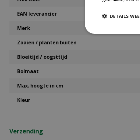
EAN leverancier
DETAILS WE
Merk
Zaaien / planten buiten
Bloeitijd / oogsttijd
Bolmaat
Max. hoogte in cm
Kleur
Verzending