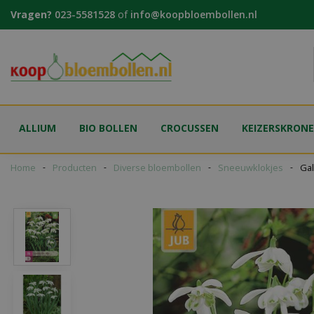
Ga
Vragen?
023-5581528
of
info@koopbloembollen.nl
naar
content
ALLIUM
BIO BOLLEN
CROCUSSEN
KEIZERSKRON
Home
Producten
Diverse bloembollen
Sneeuwklokjes
Gal