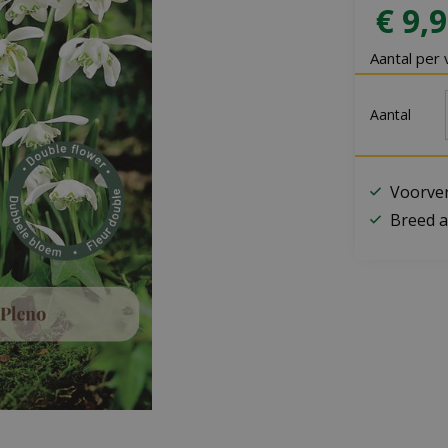
€
9
,
9
Aantal per 
Aantal
Voorver
Breed a