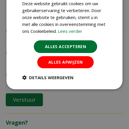
Deze website gebruikt cookies om uw
gebruikerservaring te verbeteren. Door
onze website te gebruiken, stemt u in
met alle cookies in overeenstemming met
Naam (zichtbaar op website):
ons Cookiebeleid.
Lees verder
*
ALLES ACCEPTEREN
Plaats (zichtbaar op website):
*
ALLES AFWIJZEN
E-mailadres (niet zichtbaar):
*
DETAILS WEERGEVEN
Vragen?