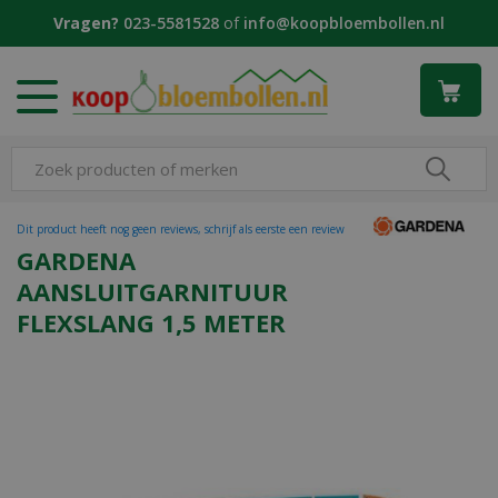
G
Vragen?
023-5581528
of
info@koopbloembollen.nl
a
n
a
a
r
c
o
n
t
Dit product heeft nog geen reviews, schrijf als eerste een review
e
GARDENA
n
AANSLUITGARNITUUR
t
FLEXSLANG 1,5 METER