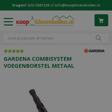
G
Vragen?
023-5581528
of
info@koopbloembollen.nl
a
n
a
a
r
c
o
n
t
e
GARDENA COMBISYSTEM
n
VOEGENBORSTEL METAAL
t