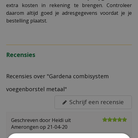
extra kosten in rekening te brengen. Controleer
daarom altijd goed je adresgegevens voordat je je
bestelling plaatst.
Recensies
Recensies over "Gardena combisystem
voegenborstel metaal"
Schrijf een recensie
Geschreven door
Heidi
uit
Amerongen op
21-04-20