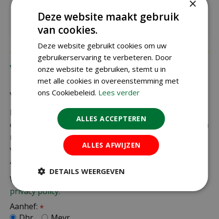
×
De beste voegenborstel ever. Voegen reinigen is
Deze website maakt gebruik
gewoonweg een feest!
van cookies.
Deze website gebruikt cookies om uw
gebruikerservaring te verbeteren. Door
Vragen?
onze website te gebruiken, stemt u in
met alle cookies in overeenstemming met
ons Cookiebeleid.
Lees verder
Vragen?
Heeft u een vraag over dit product neem dan gerust
ALLES ACCEPTEREN
contact met ons op, wij zijn telefonisch bereikbaar van
maandag tot en met zaterdag van 9:00 tot 17:00 uur.
ALLES AFWIJZEN
vragen via de e-mail beantwoorden wij op werkdagen
altijd zo snel mogelijk.
DETAILS WEERGEVEN
Wij slaan uw gegevens secuur op conform onze
privacy policy.
Aanhef:
*
Dhr.
Mevr.