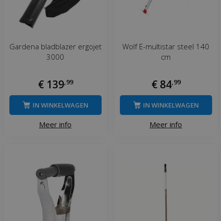
Gardena bladblazer ergojet
Wolf E-multistar steel 140
3000
cm
€
139
,
99
€
84
,
99
IN WINKELWAGEN
IN WINKELWAGEN
Meer info
Meer info