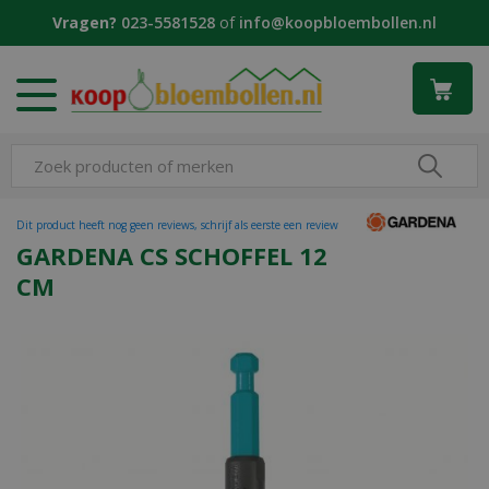
G
Vragen?
023-5581528
of
info@koopbloembollen.nl
a
n
a
a
r
c
o
n
t
Dit product heeft nog geen reviews, schrijf als eerste een review
e
GARDENA CS SCHOFFEL 12
n
CM
t