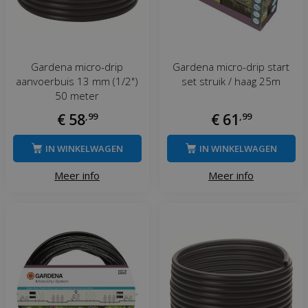
Gardena micro-drip
Gardena micro-drip start
aanvoerbuis 13 mm (1/2")
set struik / haag 25m
50 meter
€
58
,
99
€
61
,
99
IN WINKELWAGEN
IN WINKELWAGEN
Meer info
Meer info