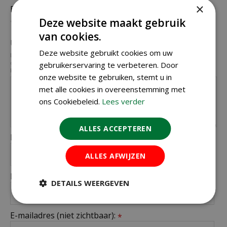
×
Beoordeling:
*
Deze website maakt gebruik
van cookies.
Uw mening over dit product:
*
Deze website gebruikt cookies om uw
Let op: deze recensie gaat over het product en niet over ons tuincentrum,
de service of levering van uw bestelling. U kunt bijvoorbeeld in gaan op de
gebruikerservaring te verbeteren. Door
kwaliteit van het product, de look & feel en belangrijke eigenschappen.
onze website te gebruiken, stemt u in
met alle cookies in overeenstemming met
ons Cookiebeleid.
Lees verder
ALLES ACCEPTEREN
Naam (zichtbaar op website):
*
ALLES AFWIJZEN
Plaats (zichtbaar op website):
*
DETAILS WEERGEVEN
E-mailadres (niet zichtbaar):
*