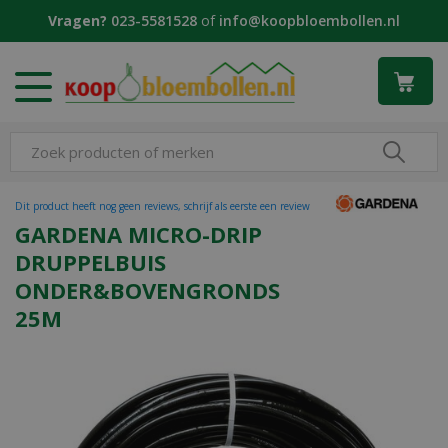
G
Vragen?
023-5581528
of
info@koopbloembollen.nl
a
n
a
a
r
c
o
n
t
Dit product heeft nog geen reviews, schrijf als eerste een review
e
GARDENA MICRO-DRIP
n
DRUPPELBUIS
t
ONDER&BOVENGRONDS
25M