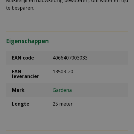
Makkelijk en nauwkeurig bewateren, om water en tijd
te besparen.
Eigenschappen
EAN code
4066407003033
EAN
13503-20
leverancier
Merk
Gardena
Lengte
25 meter