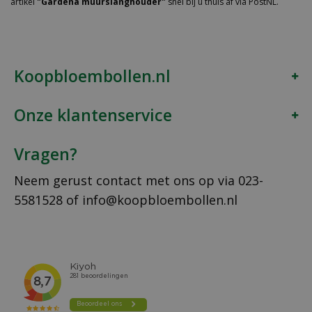
artikel
"Gardena muurslanghouder"
snel bij u thuis af via PostNL.
Koopbloembollen.nl
Onze klantenservice
Vragen?
Neem gerust contact met ons op via
023-
5581528
of
info@koopbloembollen.nl