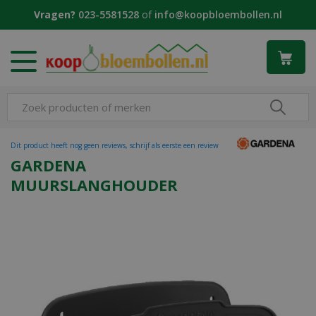
G
Vragen?
023-5581528
of
info@koopbloembollen.nl
a
n
a
a
r
c
o
n
t
Dit product heeft nog geen reviews, schrijf als eerste een review
e
GARDENA
n
MUURSLANGHOUDER
t