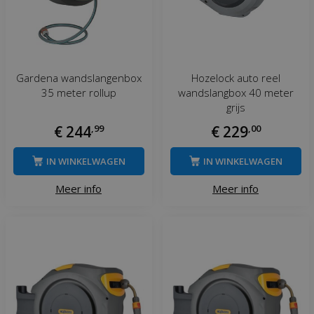
Gardena wandslangenbox
Hozelock auto reel
35 meter rollup
wandslangbox 40 meter
grijs
€
244
,
99
€
229
,
00
IN WINKELWAGEN
IN WINKELWAGEN
Meer info
Meer info