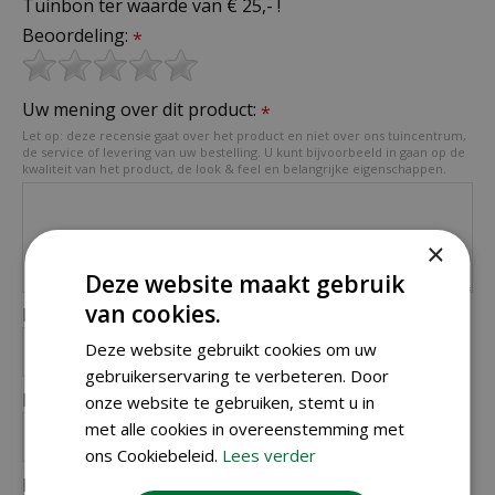
Tuinbon ter waarde van € 25,- !
Beoordeling:
*
Uw mening over dit product:
*
Let op: deze recensie gaat over het product en niet over ons tuincentrum,
de service of levering van uw bestelling. U kunt bijvoorbeeld in gaan op de
kwaliteit van het product, de look & feel en belangrijke eigenschappen.
×
Deze website maakt gebruik
van cookies.
Naam (zichtbaar op website):
*
Deze website gebruikt cookies om uw
gebruikerservaring te verbeteren. Door
Plaats (zichtbaar op website):
onze website te gebruiken, stemt u in
*
met alle cookies in overeenstemming met
ons Cookiebeleid.
Lees verder
E-mailadres (niet zichtbaar):
*