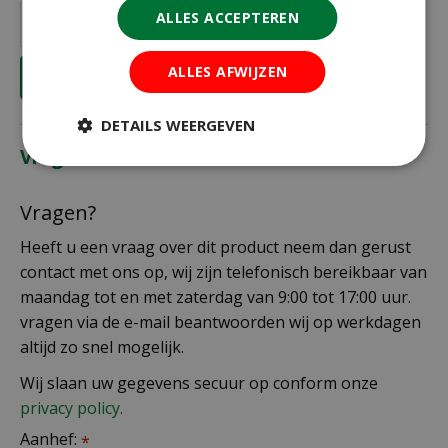
ALLES ACCEPTEREN
ALLES AFWIJZEN
DETAILS WEERGEVEN
Vragen?
Vragen?
Heeft u een vraag over dit product neem dan gerust
contact met ons op, wij zijn telefonisch bereikbaar van
maandag tot en met zaterdag van 9:00 tot 17:00 uur.
vragen via de e-mail beantwoorden wij op werkdagen
altijd zo snel mogelijk.
Wij slaan uw gegevens secuur op conform onze
privacy policy.
Aanhef:
*