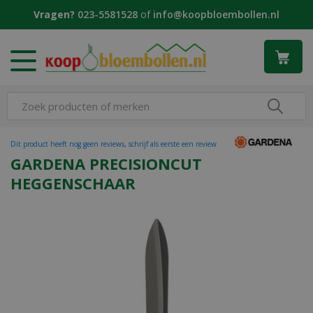
G
Vragen?
023-5581528
of
info@koopbloembollen.nl
a
n
a
a
r
c
o
n
t
Dit product heeft nog geen reviews, schrijf als eerste een review
e
GARDENA PRECISIONCUT
n
HEGGENSCHAAR
t