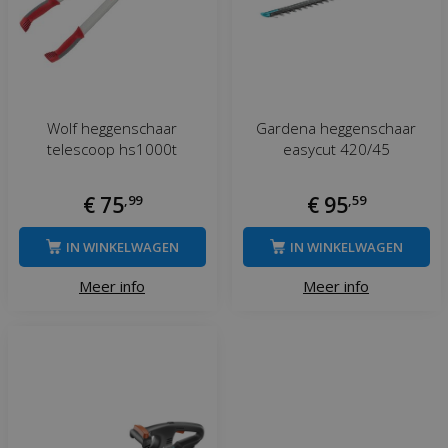
Wolf heggenschaar
Gardena heggenschaar
telescoop hs1000t
easycut 420/45
€
75
,
99
€
95
,
59
IN WINKELWAGEN
IN WINKELWAGEN
Meer info
Meer info