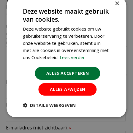
×
Beoordeling:
*
Deze website maakt gebruik
van cookies.
Uw mening over dit product:
*
Deze website gebruikt cookies om uw
Let op: deze recensie gaat over het product en niet over ons tuincentrum,
gebruikerservaring te verbeteren. Door
de service of levering van uw bestelling. U kunt bijvoorbeeld in gaan op de
onze website te gebruiken, stemt u in
kwaliteit van het product, de look & feel en belangrijke eigenschappen.
met alle cookies in overeenstemming met
ons Cookiebeleid.
Lees verder
ALLES ACCEPTEREN
Naam (zichtbaar op website):
*
ALLES AFWIJZEN
Plaats (zichtbaar op website):
DETAILS WEERGEVEN
*
E-mailadres (niet zichtbaar):
*