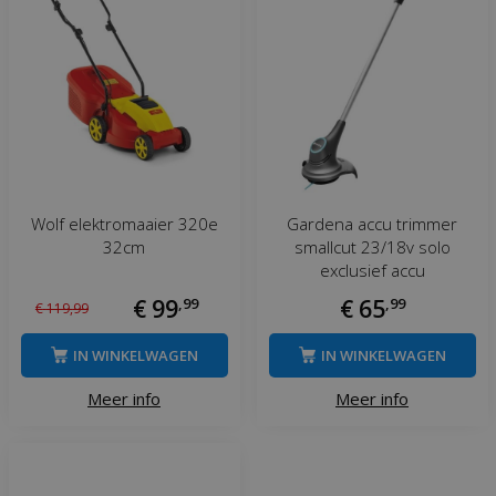
Wolf elektromaaier 320e
Gardena accu trimmer
32cm
smallcut 23/18v solo
exclusief accu
€
99
,
99
€
65
,
99
€
119
,
99
IN WINKELWAGEN
IN WINKELWAGEN
Meer info
Meer info