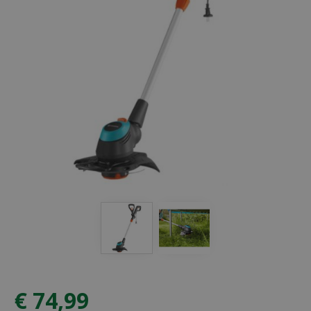
€
74
,
99