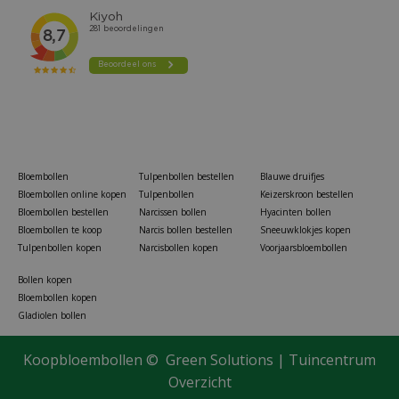
Bloembollen
Tulpenbollen bestellen
Blauwe druifjes
Bloembollen online kopen
Tulpenbollen
Keizerskroon bestellen
Bloembollen bestellen
Narcissen bollen
Hyacinten bollen
Bloembollen te koop
Narcis bollen bestellen
Sneeuwklokjes kopen
Tulpenbollen kopen
Narcisbollen kopen
Voorjaarsbloembollen
Bollen kopen
Bloembollen kopen
Gladiolen bollen
Koopbloembollen ©
Green Solutions
|
Tuincentrum
Gardena trimmer easycut 450/25
Overzicht