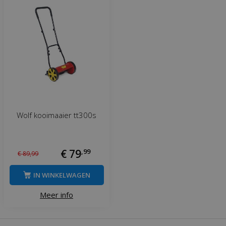
Wolf kooimaaier tt300s
€
79
,
99
€
89
,
99
IN WINKELWAGEN
Meer info