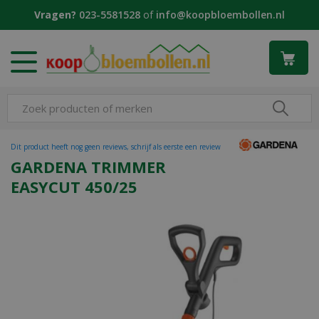
G
Vragen?
023-5581528
of
info@koopbloembollen.nl
a
n
a
a
r
c
o
n
t
Dit product heeft nog geen reviews, schrijf als eerste een review
e
GARDENA TRIMMER
n
EASYCUT 450/25
t