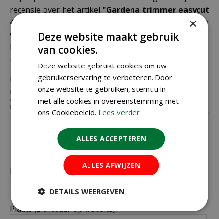
recensie over het artikel
"Gardena trimmer easycut
×
450/25"
en maak kans op een Nationale Tuinbon ter
waarde van € 25,- !
Deze website maakt gebruik
Beoordeling:
van cookies.
*
Deze website gebruikt cookies om uw
gebruikerservaring te verbeteren. Door
Uw mening over dit product:
*
onze website te gebruiken, stemt u in
Let op: deze recensie gaat over het product en niet over ons tuincentrum,
de service of levering van uw bestelling. U kunt bijvoorbeeld in gaan op de
met alle cookies in overeenstemming met
kwaliteit van het product, de look & feel en belangrijke eigenschappen.
ons Cookiebeleid.
Lees verder
ALLES ACCEPTEREN
ALLES AFWIJZEN
Naam (zichtbaar op website):
*
DETAILS WEERGEVEN
Plaats (zichtbaar op website):
*