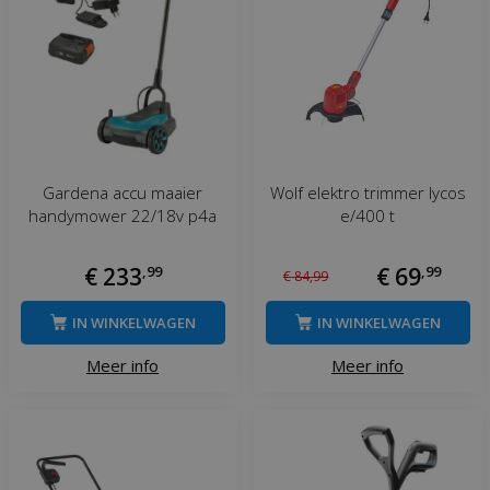
Gardena accu maaier
Wolf elektro trimmer lycos
handymower 22/18v p4a
e/400 t
€
233
,
99
€
69
,
99
€
84
,
99
IN WINKELWAGEN
IN WINKELWAGEN
Meer info
Meer info