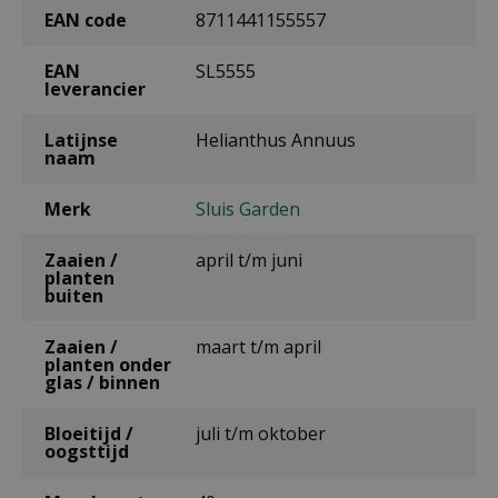
EAN code
8711441155557
EAN
SL5555
leverancier
Latijnse
Helianthus Annuus
naam
Merk
Sluis Garden
Zaaien /
april t/m juni
planten
buiten
Zaaien /
maart t/m april
planten onder
glas / binnen
Bloeitijd /
juli t/m oktober
oogsttijd