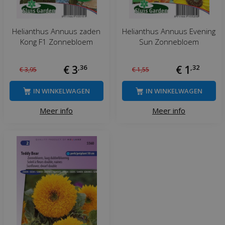
Helianthus Annuus zaden
Helianthus Annuus Evening
Kong F1 Zonnebloem
Sun Zonnebloem
€
3
,
36
€
1
,
32
€
3
,
95
€
1
,
55
IN WINKELWAGEN
IN WINKELWAGEN
Meer info
Meer info