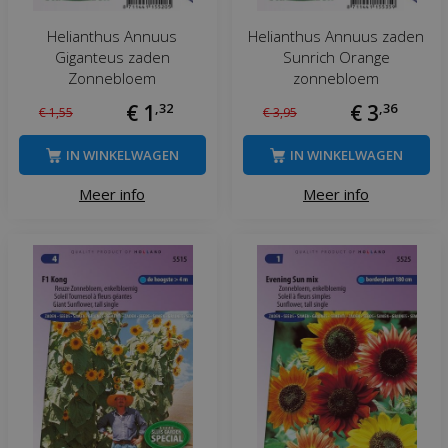
Helianthus Annuus
Helianthus Annuus zaden
Giganteus zaden
Sunrich Orange
Zonnebloem
zonnebloem
€
1
,
32
€
3
,
36
€
1
,
55
€
3
,
95
IN WINKELWAGEN
IN WINKELWAGEN
Meer info
Meer info