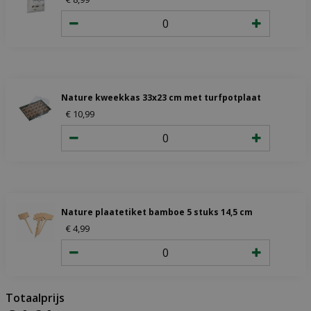
Nature kweekkas 33x23 cm met turfpotplaat
€
10
,
99
Nature plaatetiket bamboe 5 stuks 14,5 cm
€
4
,
99