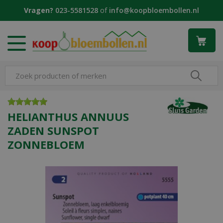
G
Vragen?
023-5581528
of
info@koopbloembollen.nl
a
n
a
a
r
c
o
n
t
e
HELIANTHUS ANNUUS
n
ZADEN SUNSPOT
t
ZONNEBLOEM