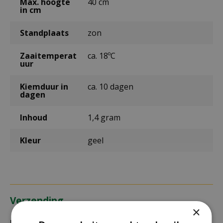
Max. hoogte
40 cm
in cm
Standplaats
zon
Zaaitemperat
ca. 18ºC
uur
Kiemduur in
ca. 10 dagen
dagen
Inhoud
1,4 gram
Kleur
geel
Verzending
×
Bezorging: