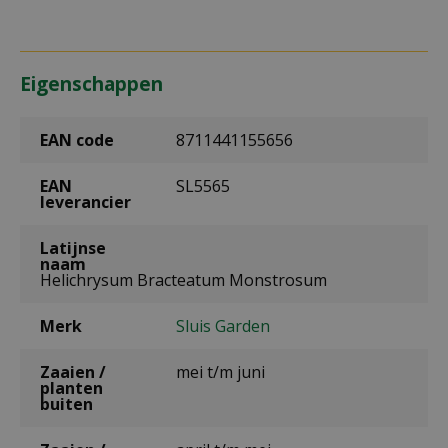
Eigenschappen
EAN code
8711441155656
EAN
SL5565
leverancier
Latijnse
naam
Helichrysum Bracteatum Monstrosum
Merk
Sluis Garden
Zaaien /
mei t/m juni
planten
buiten