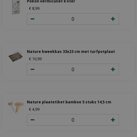
Pokon vermiculiet 6 liter
€
8
,
99
Nature kweekkas 33x23 cm met turfpotplaat
€
10
,
99
Nature plaatetiket bamboe 5 stuks 14,5 cm
€
4
,
99