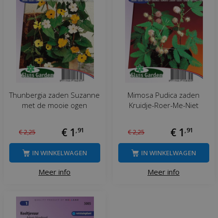
Thunbergia zaden Suzanne
Mimosa Pudica zaden
met de mooie ogen
Kruidje-Roer-Me-Niet
€
1
,
91
€
1
,
91
€
2
,
25
€
2
,
25
IN WINKELWAGEN
IN WINKELWAGEN
Meer info
Meer info