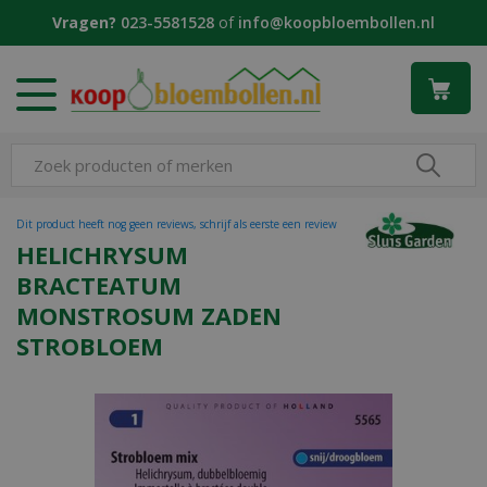
G
Vragen?
023-5581528
of
info@koopbloembollen.nl
a
n
a
a
r
c
o
n
t
Dit product heeft nog geen reviews, schrijf als eerste een review
e
HELICHRYSUM
n
BRACTEATUM
t
MONSTROSUM ZADEN
STROBLOEM