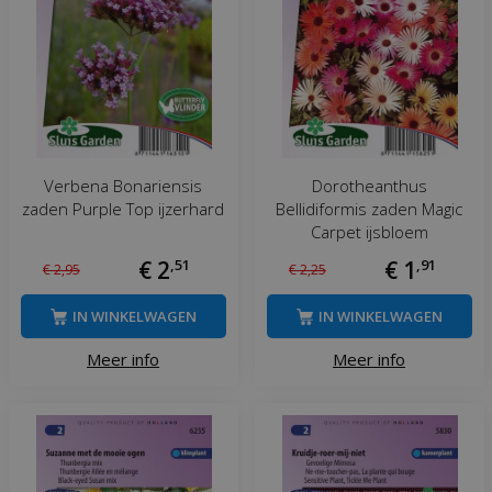
Verbena Bonariensis
Dorotheanthus
zaden Purple Top ijzerhard
Bellidiformis zaden Magic
Carpet ijsbloem
€
2
,
51
€
1
,
91
€
2
,
95
€
2
,
25
IN WINKELWAGEN
IN WINKELWAGEN
Meer info
Meer info