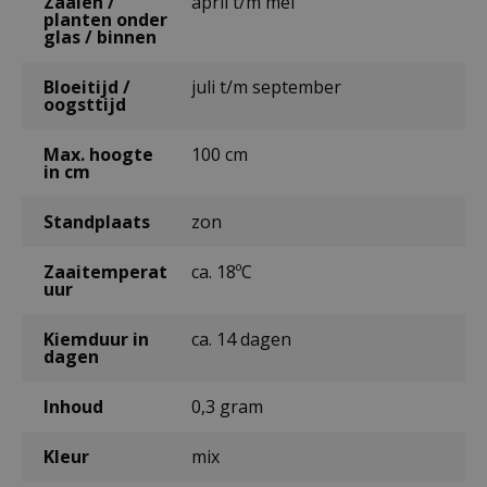
Zaaien /
april t/m mei
planten onder
glas / binnen
Bloeitijd /
juli t/m september
oogsttijd
Max. hoogte
100 cm
in cm
Standplaats
zon
Zaaitemperat
ca. 18ºC
uur
Kiemduur in
ca. 14 dagen
dagen
Inhoud
0,3 gram
Kleur
mix