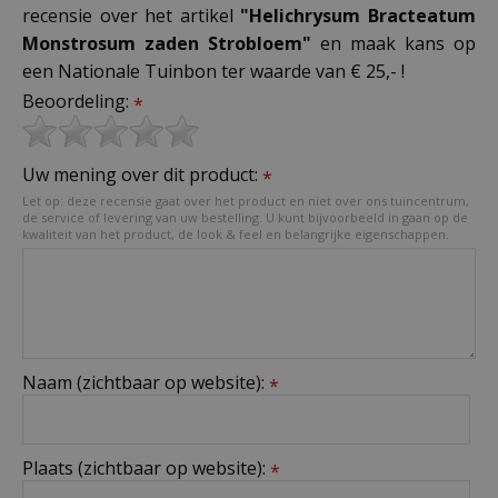
recensie over het artikel
"Helichrysum Bracteatum
Monstrosum zaden Strobloem"
en maak kans op
een Nationale Tuinbon ter waarde van € 25,- !
Beoordeling:
*
Uw mening over dit product:
*
Let op: deze recensie gaat over het product en niet over ons tuincentrum,
de service of levering van uw bestelling. U kunt bijvoorbeeld in gaan op de
kwaliteit van het product, de look & feel en belangrijke eigenschappen.
Naam (zichtbaar op website):
*
Plaats (zichtbaar op website):
*