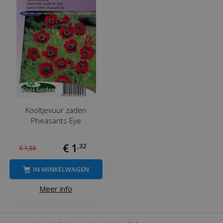
Kooltjevuur zaden
Pheasants Eye
€
1
,
32
€
1
,
55
IN WINKELWAGEN
Meer info