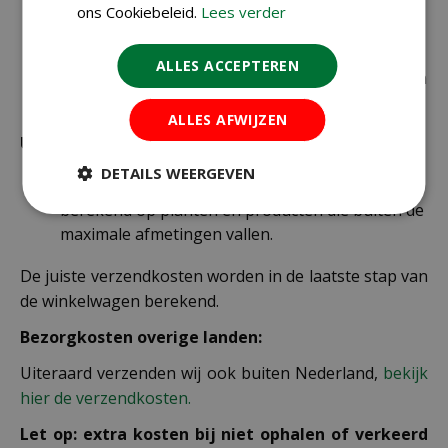
alleen kleine zakjes / doosjes zaden die via
ons Cookiebeleid.
Lees verder
brievenbuspost worden verzonden.
€ 6,99 voor bestellingen onder € 49,95 voor de
ALLES ACCEPTEREN
rest van de producten die via pakketpost worden
verzonden.
ALLES AFWIJZEN
Uitzonderlijke verzendkosten
DETAILS WEERGEVEN
Er word standaard € 4,99 verzendkosten
berekend op planten en producten die buiten de
maximale afmetingen vallen.
De juiste verzendkosten worden in de laatste stap van
de winkelwagen berekend.
Bezorgkosten overige landen:
Uiteraard verzenden wij ook buiten Nederland,
bekijk
hier de verzendkosten.
Let op: extra kosten bij niet ophalen of verkeerd