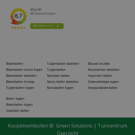
Bloembollen
Tulpenbollen bestellen
Blauwe druifjes
Bloembollen online kopen
Tulpenbollen
Keizerskroon bestellen
Bloembollen bestellen
Narcissen bollen
Hyacinten bollen
Bloembollen te koop
Narcis bollen bestellen
Sneeuwklokjes kopen
Tulpenbollen kopen
Narcisbollen kopen
Voorjaarsbloembollen
Bollen kopen
Bloembollen kopen
Gladiolen bollen
Helichrysum Bracteatum Monstrosum zaden Strobloem
Koopbloembollen ©
Green Solutions
|
Tuincentrum
€
Van
Overzicht