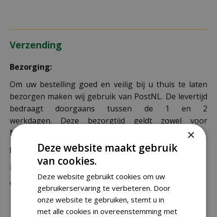
Verzending
Bezorging:
Om uw bestelling goed en veilig bij u thuis te laten
bezorgen maken wij gebruik van PostNL. De levertijd
bedraagt doorgaans tussen de 1 en 2
werkdagen. Deze bezorgtijd geldt zowel voor
×
Nederland als België.
Deze website maakt gebruik
Bezorgkosten Nederland:
van cookies.
Bestellingen van € 49,95 of meer verzenden wij gratis.
Deze website gebruikt cookies om uw
Voor een bestelling onder € 49,95 zijn er 2 tarieven:
gebruikerservaring te verbeteren. Door
onze website te gebruiken, stemt u in
€ 4,99 voor bestellingen onder € 49,95 van
met alle cookies in overeenstemming met