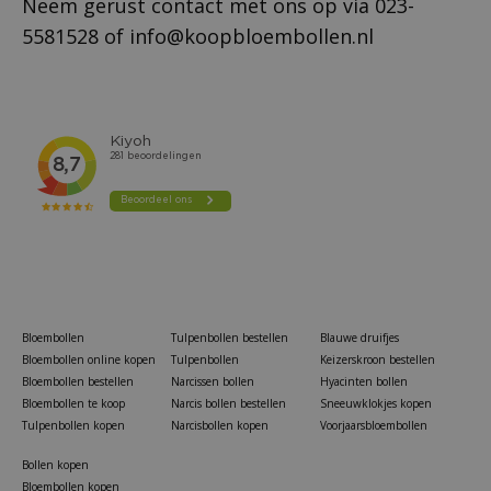
Neem gerust contact met ons op via
023-
5581528
of
info@koopbloembollen.nl
Bloembollen
Tulpenbollen bestellen
Blauwe druifjes
Bloembollen online kopen
Tulpenbollen
Keizerskroon bestellen
Bloembollen bestellen
Narcissen bollen
Hyacinten bollen
Bloembollen te koop
Narcis bollen bestellen
Sneeuwklokjes kopen
Tulpenbollen kopen
Narcisbollen kopen
Voorjaarsbloembollen
Bollen kopen
Bloembollen kopen