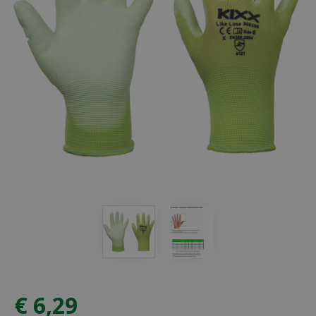
€
6
,
29