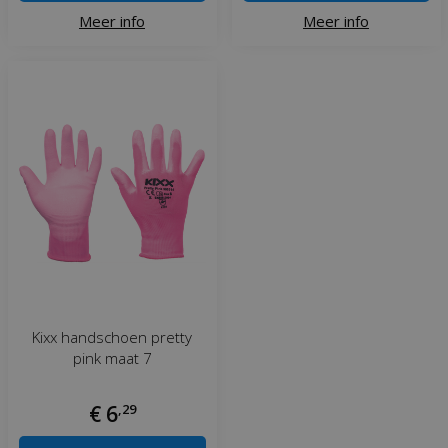
Meer info
Meer info
Kixx handschoen pretty
pink maat 7
€
6
,
29