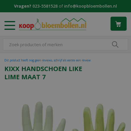
G
Vragen?
023-5581528
of
info@koopbloembollen.nl
a
n
a
a
r
c
o
n
t
Dit product heeft nog geen reviews, schrijf als eerste een review
e
KIXX HANDSCHOEN LIKE
n
LIME MAAT 7
t