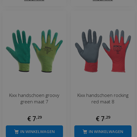
Kixx handschoen groovy
Kixx handschoen rocking
green maat 7
red maat 8
€
7
,
29
€
7
,
29
IN WINKELWAGEN
IN WINKELWAGEN