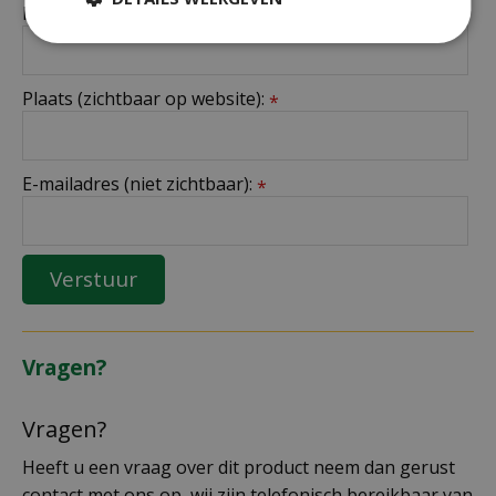
Naam (zichtbaar op website):
*
Plaats (zichtbaar op website):
*
E-mailadres (niet zichtbaar):
*
Vragen?
Vragen?
Heeft u een vraag over dit product neem dan gerust
contact met ons op, wij zijn telefonisch bereikbaar van