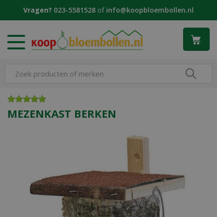
G
Vragen?
023-5581528
of
info@koopbloembollen.nl
a
n
a
a
r
c
o
n
t
e
MEZENKAST BERKEN
n
t