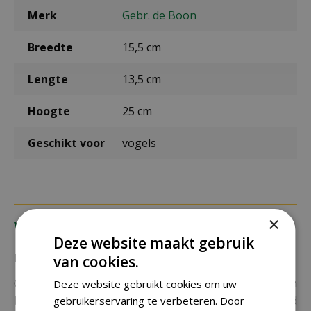
Merk
Gebr. de Boon
Breedte
15,5 cm
Lengte
13,5 cm
Hoogte
25 cm
Geschikt voor
vogels
×
Verzending
Deze website maakt gebruik
Bezorging:
van cookies.
Om uw bestelling goed en veilig bij u thuis te laten
Deze website gebruikt cookies om uw
bezorgen maken wij gebruik van PostNL. De levertijd
gebruikerservaring te verbeteren. Door