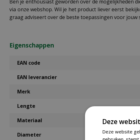
Ben je enthousiast geworden over de mogelijkheden die 
via onze webshop. Wil je het product liever eerst bek
graag adviseert over de beste toepassingen voor jouw s
Eigenschappen
EAN code
EAN leverancier
Merk
Lengte
Materiaal
Deze websit
Deze website geb
Diameter
gebruiken, stemt 