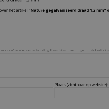
over het artikel
"Nature gegalvaniseerd draad 1.2 mm"
e
service of levering van uw bestelling. U kunt bijvoorbeeld in gaan op de kwaliteit 
Plaats (zichtbaar op website):