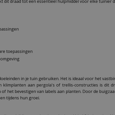
dit draad tot een essentieel hulpmiddel voor elke tuinier di
epassingen
ware toepassingen
inomgeving
oeleinden in je tuin gebruiken. Het is ideaal voor het vast
limplanten aan pergola's of trellis-constructies is dit 
f het bevestigen van labels aan planten. Door de buigzaamh
en tijdens hun groei.