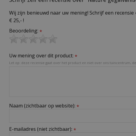
Wij zijn benieuwd naar uw mening! Schrijf een recensie 
€ 25,- !
Beoordeling:
*
Uw mening over dit product:
*
Let op: deze recensie gaat over het product en niet over ons tuincentrum, de 
Naam (zichtbaar op website):
*
E-mailadres (niet zichtbaar):
*