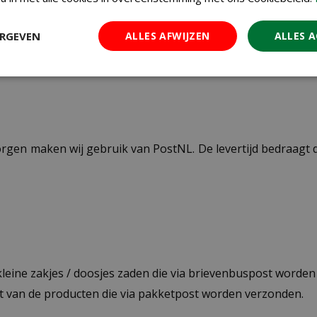
zilver
ERGEVEN
ALLES AFWIJZEN
ALLES 
ezorgen maken wij gebruik van PostNL. De levertijd bedraag
 kleine zakjes / doosjes zaden die via brievenbuspost worde
st van de producten die via pakketpost worden verzonden.