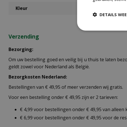
Kleur
DETAILS WE
Verzending
Bezorging:
Om uw bestelling goed en veilig bij u thuis te laten b
geldt zowel voor Nederland als België.
Bezorgkosten Nederland:
Bestellingen van € 49,95 of meer verzenden wij gratis.
Voor een bestelling onder € 49,95 zijn er 2 tarieven:
€ 4,99 voor bestellingen onder € 49,95 van alleen
€ 6,99 voor bestellingen onder € 49,95 voor de re