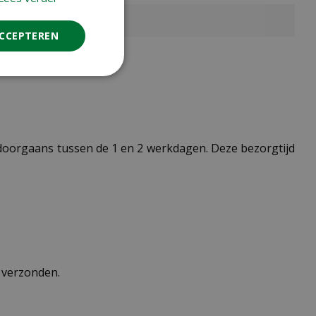
ACCEPTEREN
t doorgaans tussen de 1 en 2 werkdagen. Deze bezorgtijd
n verzonden.