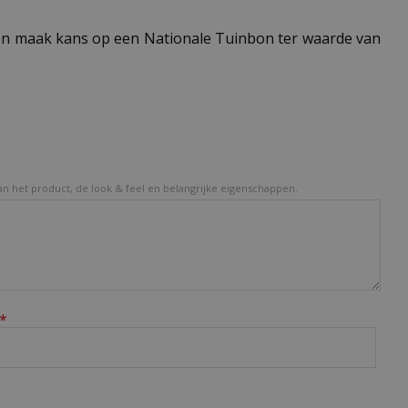
n maak kans op een Nationale Tuinbon ter waarde van
van het product, de look & feel en belangrijke eigenschappen.
*