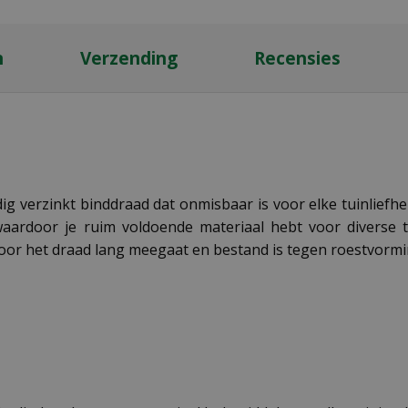
n
Verzending
Recensies
g verzinkt binddraad dat onmisbaar is voor elke tuinliefh
ardoor je ruim voldoende materiaal hebt voor diverse to
or het draad lang meegaat en bestand is tegen roestvormi