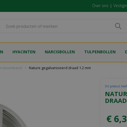
Over ons
Vestigi
EN
HYACINTEN
NARCISBOLLEN
TULPENBOLLEN
 en boomband
Nature gegalvaniseerd draad 1.2 mm
Dit product heeft
NATUR
DRAAD
€
6
,
3