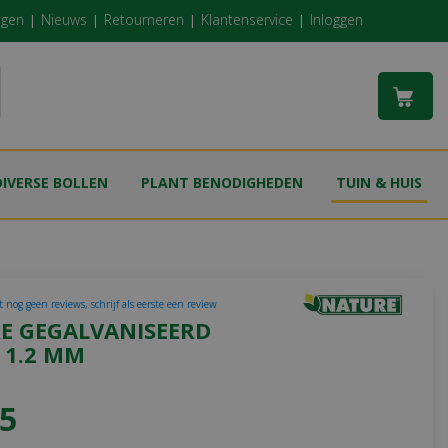
ngen
Nieuws
Retourneren
Klantenservice
Inloggen
DIVERSE BOLLEN
PLANT BENODIGHEDEN
TUIN & HUIS
 nog geen reviews, schrijf als eerste een review
E GEGALVANISEERD
 1.2 MM
5