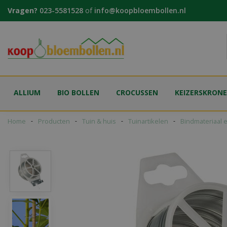
Ga
Vragen?
023-5581528
of
info@koopbloembollen.nl
naar
content
ALLIUM
BIO BOLLEN
CROCUSSEN
KEIZERSKRON
Home
Producten
Tuin & huis
Tuinartikelen
Bindmateriaal