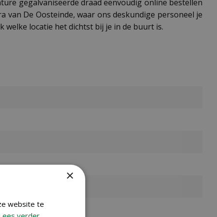
Nature gegalvaniseerde draad eenvoudig online bestellen
tra van De Oosteinde, waar ons deskundige personeel je
welke locatie het dichtst bij je in de buurt is.
×
ze website te
Lees verder