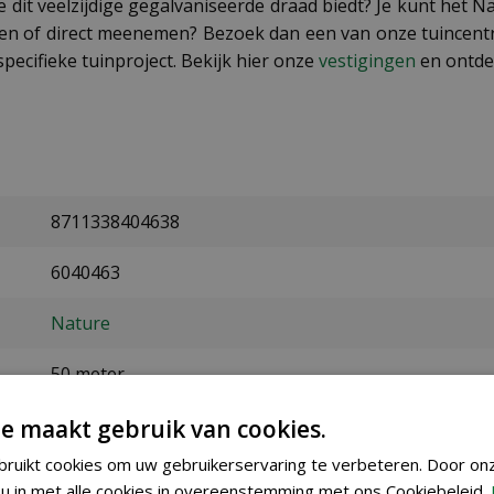
dit veelzijdige gegalvaniseerde draad biedt? Je kunt het 
ijken of direct meenemen? Bezoek dan een van onze tuincen
pecifieke tuinproject. Bekijk hier onze
vestigingen
en ontdek 
8711338404638
6040463
Nature
50 meter
verzinkt metaal
e maakt gebruik van cookies.
ruikt cookies om uw gebruikerservaring te verbeteren. Door on
1,2 mm
u in met alle cookies in overeenstemming met ons Cookiebeleid.