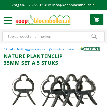
G
Vragen?
023-5581528
of
info@koopbloembollen.nl
a
n
a
a
r
c
o
n
t
Dit product heeft nog geen reviews, schrijf als eerste een review
e
NATURE PLANTENCLIP
n
35MM SET A 5 STUKS
t