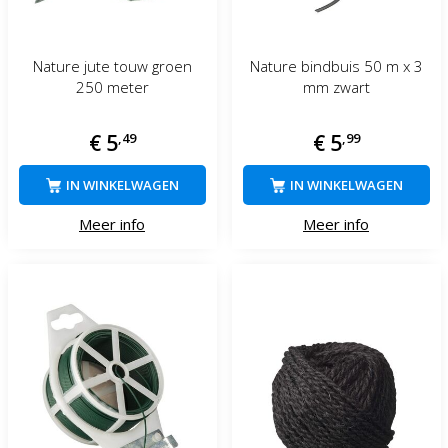
Nature jute touw groen
Nature bindbuis 50 m x 3
250 meter
mm zwart
€
5
,
49
€
5
,
99
IN WINKELWAGEN
IN WINKELWAGEN
Meer info
Meer info