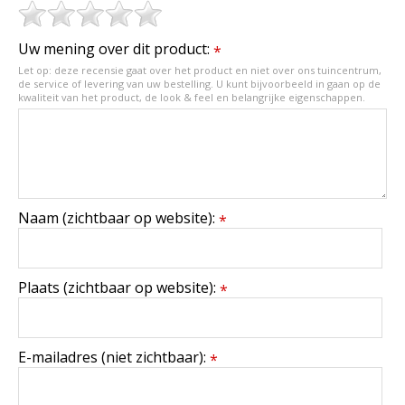
Uw mening over dit product:
*
Let op: deze recensie gaat over het product en niet over ons tuincentrum,
de service of levering van uw bestelling. U kunt bijvoorbeeld in gaan op de
kwaliteit van het product, de look & feel en belangrijke eigenschappen.
Naam (zichtbaar op website):
*
Plaats (zichtbaar op website):
*
E-mailadres (niet zichtbaar):
*