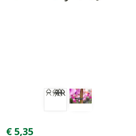
€
5
,
35