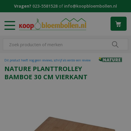
G
Vragen?
023-5581528
of
info@koopbloembollen.nl
a
n
a
a
r
c
o
n
t
Dit product heeft nog geen reviews, schrijf als eerste een review
e
NATURE PLANTTROLLEY
n
BAMBOE 30 CM VIERKANT
t