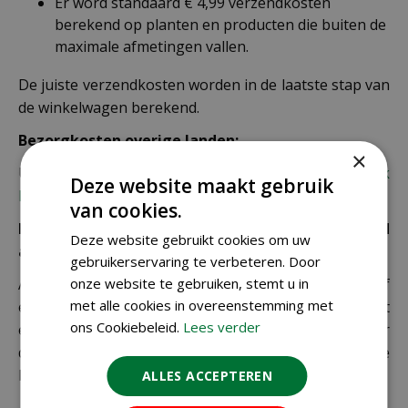
Er word standaard € 4,99 verzendkosten
berekend op planten en producten die buiten de
maximale afmetingen vallen.
De juiste verzendkosten worden in de laatste stap van
de winkelwagen berekend.
Bezorgkosten overige landen:
×
Uiteraard verzenden wij ook buiten Nederland,
bekijk
Deze website maakt gebruik
hier de verzendkosten.
van cookies.
Let op: extra kosten bij niet ophalen of verkeerd
Deze website gebruikt cookies om uw
adres
gebruikerservaring te verbeteren. Door
onze website te gebruiken, stemt u in
Als je je pakket niet ophaalt bij een PostNL-punt of
met alle cookies in overeenstemming met
een verkeerd afleveradres invult, zijn wij genoodzaakt
ons Cookiebeleid.
Lees verder
extra kosten in rekening te brengen. Controleer
daarom altijd goed je adresgegevens voordat je je
bestelling plaatst.
ALLES ACCEPTEREN