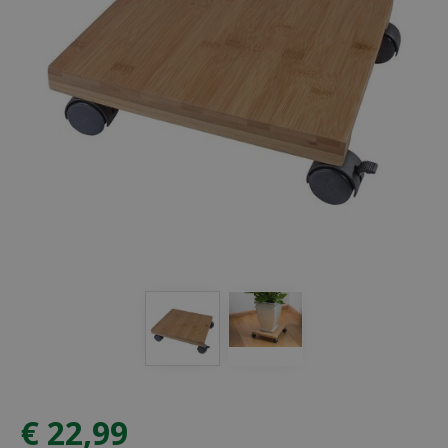
€
22
,
99