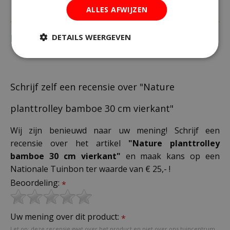
ALLES AFWIJZEN
DETAILS WEERGEVEN
Recensies
Schrijf zelf een recensie over "Nature
planttrolley bamboe 30 cm vierkant"
Wij zijn benieuwd naar uw mening! Schrijf een
recensie over het artikel
"Nature planttrolley
bamboe 30 cm vierkant"
en maak kans op een
Nationale Tuinbon ter waarde van € 25,- !
Beoordeling:
*
Uw mening over dit product:
*
Let op: deze recensie gaat over het product en niet over ons tuincentrum,