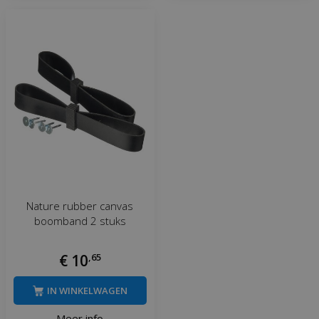
Nature rubber canvas
boomband 2 stuks
€
10
,
65
IN WINKELWAGEN
Meer info