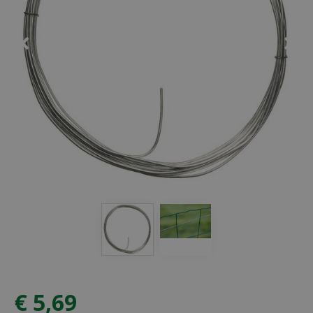
€
5
,
69