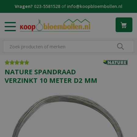
G
Vragen?
023-5581528
of
info@koopbloembollen.nl
a
n
a
a
r
c
o
n
t
e
NATURE SPANDRAAD
n
VERZINKT 10 METER D2 MM
t