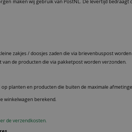
ezorgen maken wij gebruik van PostNL. De levertijd bedraag
 kleine zakjes / doosjes zaden die via brievenbuspost worde
st van de producten die via pakketpost worden verzonden.
op planten en producten die buiten de maximale afmetingen
 de winkelwagen berekend.
ier de verzendkosten.
res