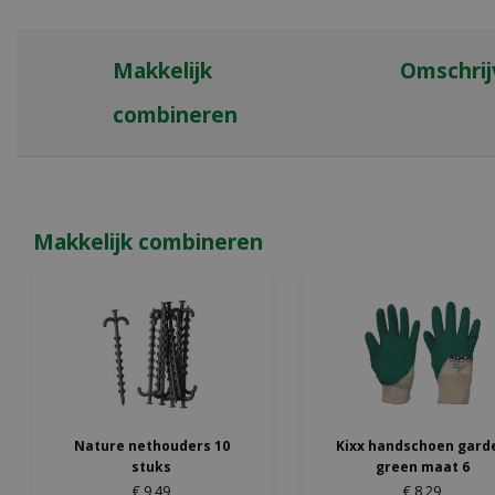
Makkelijk
Omschrij
combineren
Makkelijk combineren
Nature nethouders 10
Kixx handschoen gard
stuks
green maat 6
€
9
,
49
€
8
,
29