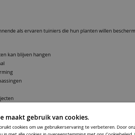
innende als ervaren tuiniers die hun planten willen bescher
ten kan blijven hangen
al
erming
epassingen
jecten
sen sterkte en gewicht
e maakt gebruik van cookies.
ruikt cookies om uw gebruikerservaring te verbeteren. Door on
en in je tuin gebruiken. Het is ideaal als bescherming tege
u in met alle cookies in overeenstemming met ons Cookiebeleid.