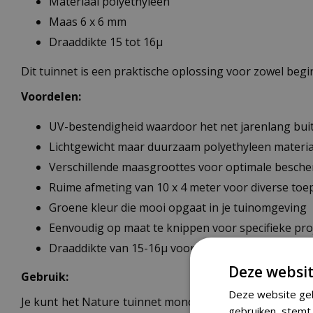
Materiaal polyethyleen
Maas 6 x 6 mm
Draaddikte 15 tot 16µ
Dit tuinnet is een praktische oplossing voor zowel beg
Voordelen:
UV-bestendigheid waardoor het net jarenlang bui
Lichtgewicht maar duurzaam polyethyleen materia
Verschillende maasgroottes voor optimale besch
Ruime afmeting van 10 x 4 meter voor diverse to
Groene kleur die mooi opgaat in je tuinomgeving
Eenvoudig op maat te knippen voor specifieke pro
Draaddikte van 15-16µ voor een goede balans tus
Deze websit
Gebruik:
Deze website geb
Je kunt het Nature tuinnet mono op verschillende manier
gebruiken, stemt 