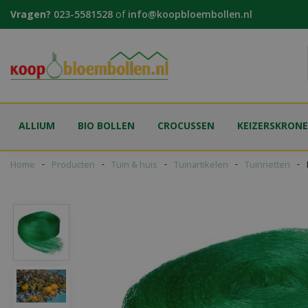
Ga
Vragen?
023-5581528
of
info@koopbloembollen.nl
naar
content
ALLIUM
BIO BOLLEN
CROCUSSEN
KEIZERSKRON
Home
Producten
Tuin & huis
Tuinartikelen
Tuinnetten