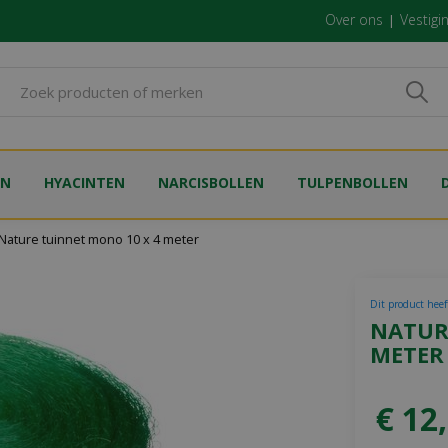
Over ons
Vestigi
EN
HYACINTEN
NARCISBOLLEN
TULPENBOLLEN
Nature tuinnet mono 10 x 4 meter
Dit product heeft
NATUR
METER
€
12
,