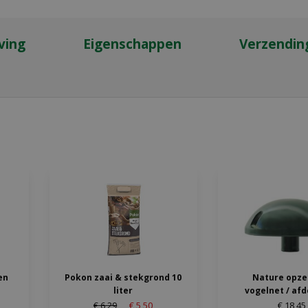
ving
Eigenschappen
Verzendin
en
Pokon zaai & stekgrond 10
Nature opze
liter
vogelnet / afd
€
6
,
29
€
5
,
50
€
18
,
45