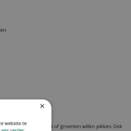
men.
×
ze website te
n vogels die aan je fruit of groenten willen pikken. Ook
Lees verder