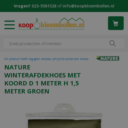
G
Vragen?
023-5581528
of
info@koopbloembollen.nl
a
n
a
a
r
c
o
n
t
Dit product heeft nog geen reviews, schrijf als eerste een review
e
NATURE
n
WINTERAFDEKHOES MET
t
KOORD D 1 METER H 1,5
METER GROEN