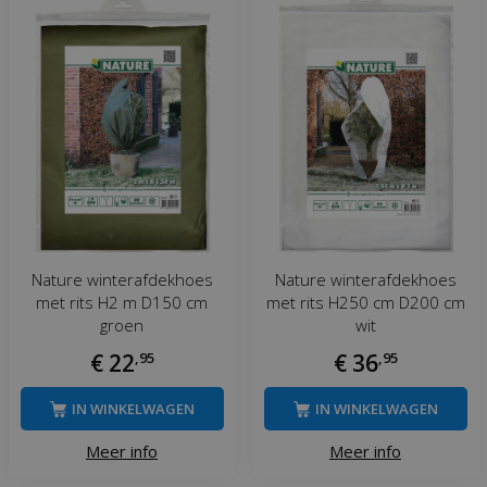
Nature winterafdekhoes
Nature winterafdekhoes
met rits H2 m D150 cm
met rits H250 cm D200 cm
groen
wit
€
22
,
95
€
36
,
95
IN WINKELWAGEN
IN WINKELWAGEN
Meer info
Meer info