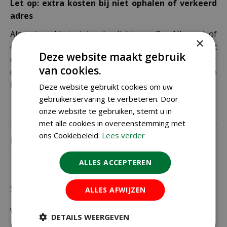
Let op: extra kosten bij niet ophalen of verkeerd
adres
Als je je pakket niet ophaalt bij een PostNL-punt of
×
een verkeerd afleveradres invult, zijn wij genoodzaakt
Deze website maakt gebruik
extra kosten in rekening te brengen. Controleer
van cookies.
daarom altijd goed je adresgegevens voordat je je
bestelling plaatst.
Deze website gebruikt cookies om uw
gebruikerservaring te verbeteren. Door
onze website te gebruiken, stemt u in
met alle cookies in overeenstemming met
ons Cookiebeleid.
Lees verder
Recensies
ALLES ACCEPTEREN
Schrijf zelf een recensie over "Nature
ALLES AFWIJZEN
winterafdekhoes met koord D 1 meter H 1,5
DETAILS WEERGEVEN