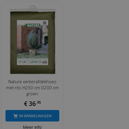
Nature winterafdekhoes
met rits H250 cm D200 cm
groen
€
36
,
95
IN WINKELWAGEN
Meer info