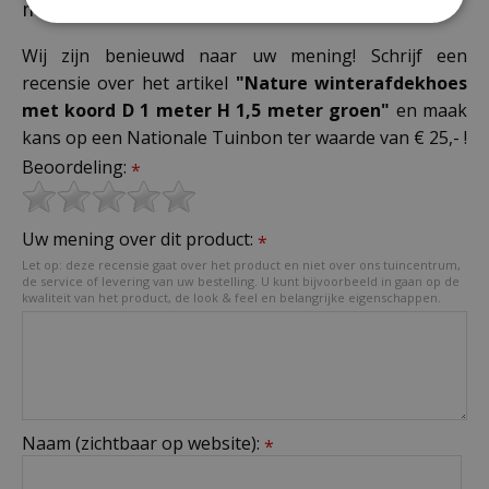
meter groen"
Wij zijn benieuwd naar uw mening! Schrijf een
recensie over het artikel
"Nature winterafdekhoes
met koord D 1 meter H 1,5 meter groen"
en maak
kans op een Nationale Tuinbon ter waarde van € 25,- !
Beoordeling:
*
Uw mening over dit product:
*
Let op: deze recensie gaat over het product en niet over ons tuincentrum,
de service of levering van uw bestelling. U kunt bijvoorbeeld in gaan op de
kwaliteit van het product, de look & feel en belangrijke eigenschappen.
Naam (zichtbaar op website):
*