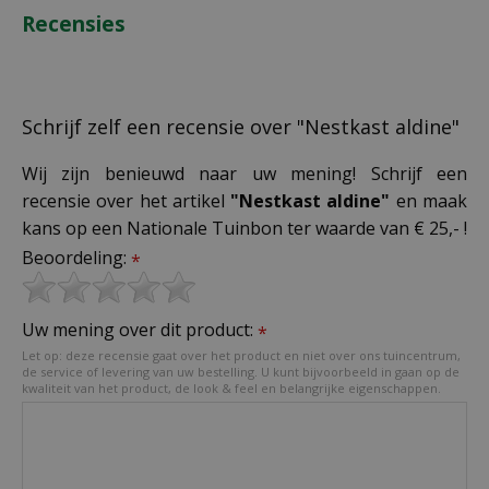
Recensies
Schrijf zelf een recensie over "Nestkast aldine"
Wij zijn benieuwd naar uw mening! Schrijf een
recensie over het artikel
"Nestkast aldine"
en maak
kans op een Nationale Tuinbon ter waarde van € 25,- !
Beoordeling:
*
Uw mening over dit product:
*
Let op: deze recensie gaat over het product en niet over ons tuincentrum,
de service of levering van uw bestelling. U kunt bijvoorbeeld in gaan op de
kwaliteit van het product, de look & feel en belangrijke eigenschappen.