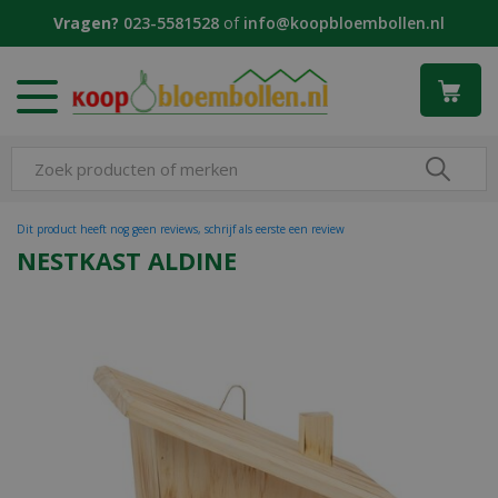
G
Vragen?
023-5581528
of
info@koopbloembollen.nl
a
n
a
a
r
c
o
n
t
Dit product heeft nog geen reviews, schrijf als eerste een review
e
NESTKAST ALDINE
n
t