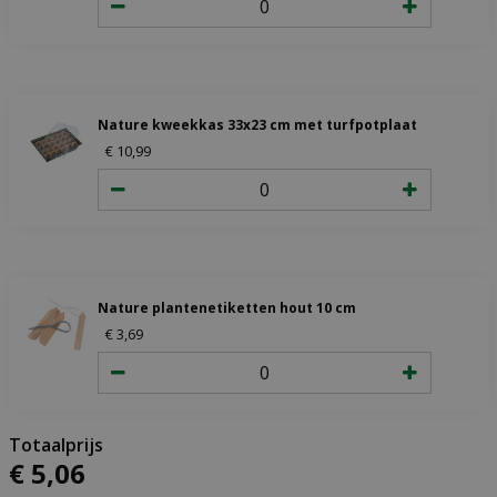
Nature kweekkas 33x23 cm met turfpotplaat
€
10
,
99
Nature plantenetiketten hout 10 cm
€
3
,
69
€
5
,
06