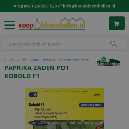
G
Vragen?
023-5581528
of
info@koopbloembollen.nl
a
n
a
a
r
c
o
n
t
Dit product heeft nog geen reviews, schrijf als eerste een review
e
PAPRIKA ZADEN POT
n
KOBOLD F1
t