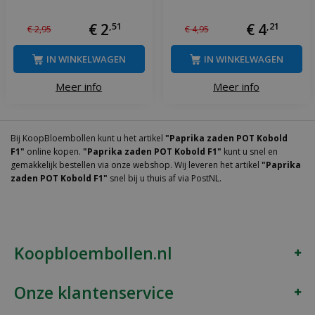
€
2
,
51
€
4
,
21
€
2
,
95
€
4
,
95
IN WINKELWAGEN
IN WINKELWAGEN
Meer info
Meer info
Bij KoopBloembollen kunt u het artikel
"Paprika zaden POT Kobold
F1"
online kopen.
"Paprika zaden POT Kobold F1"
kunt u snel en
gemakkelijk bestellen via onze webshop. Wij leveren het artikel
"Paprika
zaden POT Kobold F1"
snel bij u thuis af via PostNL.
Koopbloembollen.nl
Onze klantenservice