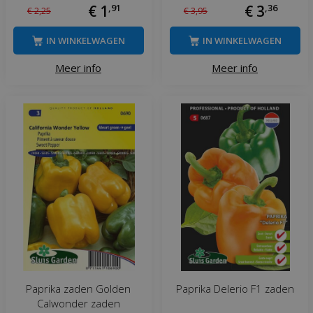
€
1
,
91
€
3
,
36
€
2
,
25
€
3
,
95
IN WINKELWAGEN
IN WINKELWAGEN
Meer info
Meer info
Paprika zaden Golden
Paprika Delerio F1 zaden
Calwonder zaden