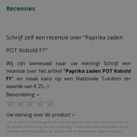
Recensies
Schrijf zelf een recensie over "Paprika zaden
POT Kobold F1"
Wij zijn benieuwd naar uw mening! Schrijf een
recensie over het artikel
"Paprika zaden POT Kobold
F1"
en maak kans op een Nationale Tuinbon ter
waarde van € 25,- !
Beoordeling:
*
Uw mening over dit product:
*
Let op: deze recensie gaat over het product en niet over ons tuincentrum,
de service of levering van uw bestelling. U kunt bijvoorbeeld in gaan op de
kwaliteit van het product, de look & feel en belangrijke eigenschappen.