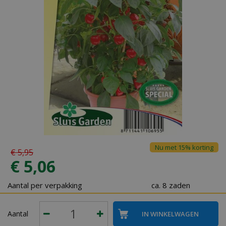
Nu met 15% korting
€
5
,
95
€
5
,
06
Aantal per verpakking
ca. 8 zaden
Aantal