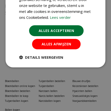
Neem gerust contact met ons op via
onze website te gebruiken, stemt u in
023-
met alle cookies in overeenstemming met
5581528
of
info@koopbloembollen.nl
ons Cookiebeleid.
Lees verder
ALLES ACCEPTEREN
ALLES AFWIJZEN
DETAILS WEERGEVEN
Bloembollen
Tulpenbollen bestellen
Blauwe druifjes
Bloembollen online kopen
Tulpenbollen
Keizerskroon bestellen
Bloembollen bestellen
Narcissen bollen
Hyacinten bollen
Bloembollen te koop
Narcis bollen bestellen
Sneeuwklokjes kopen
Tulpenbollen kopen
Narcisbollen kopen
Voorjaarsbloembollen
Bollen kopen