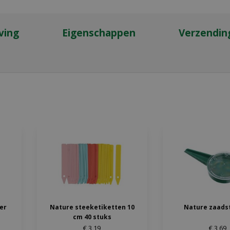
ving
Eigenschappen
Verzendin
ter
Nature steeketiketten 10
Nature zaads
cm 40 stuks
€
3
,
19
€
3
,
69