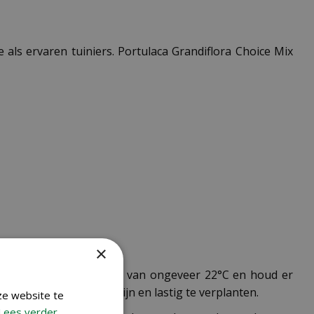
als ervaren tuiniers. Portulaca Grandiflora Choice Mix
×
Zaai bij een temperatuur van ongeveer 22°C en houd er
e plantjes kwetsbaar zijn en lastig te verplanten.
ze website te
Lees verder