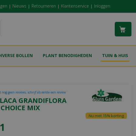
ngen
Nieuws
Retourneren
Klantenservice
Inloggen
DIVERSE BOLLEN
PLANT BENODIGHEDEN
TUIN & HUIS
 nog geen reviews, schrijf als eerste een review
LACA GRANDIFLORA
 CHOICE MIX
Nu met 15% korting
1