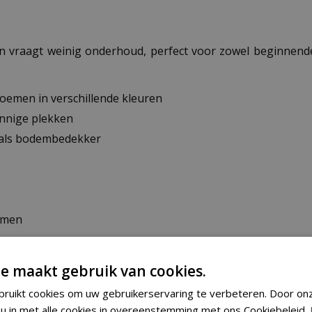
en vraagt weinig onderhoud, perfect voor zowel beginnende 
loemen in verschillende kleuren
onnige plekken
t als bodembedekker
oemen
e maakt gebruik van cookies.
 het voorjaar binnenshuis voorzaaien op de vensterbank. 
. Zaai de zaden niet te dicht bij elkaar, aangezien de jong
ruikt cookies om uw gebruikerservaring te verbeteren. Door on
u in met alle cookies in overeenstemming met ons Cookiebeleid.