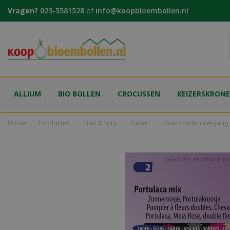
Ga
Vragen?
023-5581528
of
info@koopbloembollen.nl
naar
content
ALLIUM
BIO BOLLEN
CROCUSSEN
KEIZERSKRON
Home
Producten
Tuin & huis
Zaden
Bloemzaden eenjarig