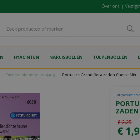
Over ons
Vestigi
EN
HYACINTEN
NARCISBOLLEN
TULPENBOLLEN
Diverse bloemen eenjarig
Portulaca Grandiflora zaden Choice Mix
Dit product heeft
PORTU
ZADEN
€
2
,
25
€
1
,
9