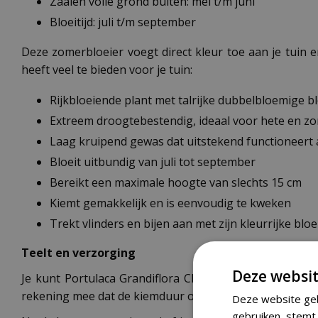
Zaaien volle grond buiten: mei t/m juni
Bloeitijd: juli t/m september
Deze zomerbloeier voegt direct kleur toe aan je tuin 
heeft veel te bieden voor je tuin:
Rijkbloeiende plant met talrijke dubbelbloemige b
Extreem droogtebestendig, ideaal voor hete en z
Laag kruipend gewas dat uitstekend functioneer
Bloeit uitbundig van juli tot september
Bereikt een maximale hoogte van slechts 15 cm
Kiemt gemakkelijk en is eenvoudig te kweken
Trekt vlinders en bijen aan met zijn kleurrijke bl
Teelt en verzorging
Deze websit
Je kunt Portulaca Grandiflora Choice Mix al vroeg in
rekening mee dat de kiemduur ongeveer 14 dagen bedraagt
Deze website geb
gebruiken, stemt 