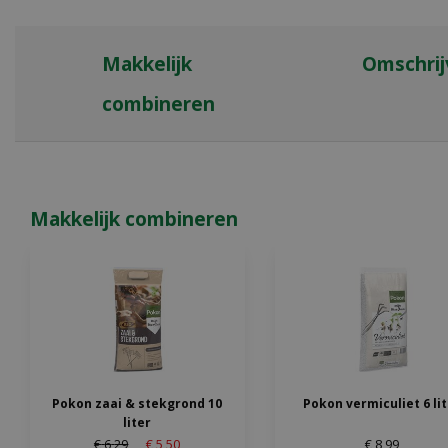
Makkelijk
Omschrij
combineren
Makkelijk combineren
Pokon zaai & stekgrond 10
Pokon vermiculiet 6 li
liter
€
6
,
29
€
5
,
50
€
8
,
99