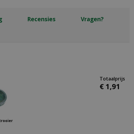
g
Recensies
Vragen?
€
1
,
91
trooier