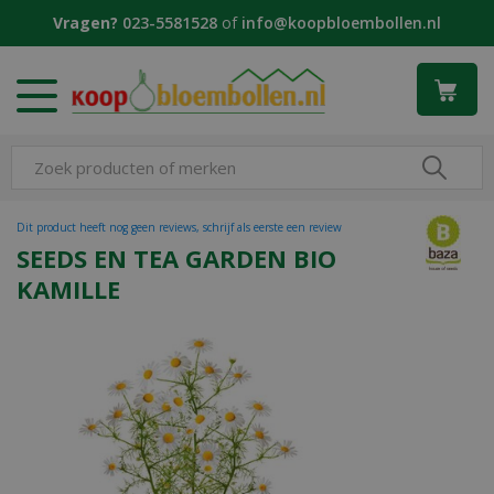
G
Vragen?
023-5581528
of
info@koopbloembollen.nl
a
n
a
a
r
c
o
n
t
Dit product heeft nog geen reviews, schrijf als eerste een review
e
SEEDS EN TEA GARDEN BIO
n
KAMILLE
t