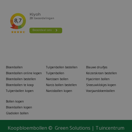
Bloembollen
Tulpenbollen bestellen
Blauwe druifjes
Bloembollen online kopen
Tulpenbollen
Keizerskroon bestellen
Bloembollen bestellen
Narcissen bollen
Hyacinten bollen
Bloembollen te koop
Narcis bollen bestellen
Sneeuwklokjes kopen
Tulpenbollen kopen
Narcisbollen kopen
Voorjaarsbloembollen
Bollen kopen
Bloembollen kopen
Gladiolen bollen
Koopbloembollen ©
Green Solutions
|
Tuincentrum