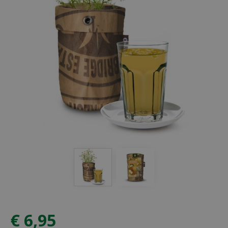
€
6
,
95