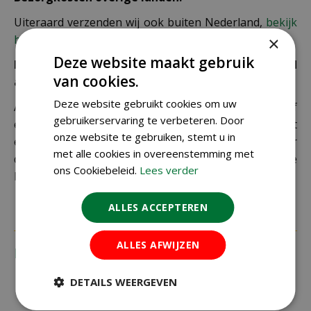
Uiteraard verzenden wij ook buiten Nederland,
bekijk
hier de verzendkosten.
×
Deze website maakt gebruik
Let op: extra kosten bij niet ophalen of verkeerd
van cookies.
adres
Deze website gebruikt cookies om uw
Als je je pakket niet ophaalt bij een PostNL-punt of
gebruikerservaring te verbeteren. Door
een verkeerd afleveradres invult, zijn wij genoodzaakt
onze website te gebruiken, stemt u in
extra kosten in rekening te brengen. Controleer
met alle cookies in overeenstemming met
daarom altijd goed je adresgegevens voordat je je
ons Cookiebeleid.
Lees verder
bestelling plaatst.
ALLES ACCEPTEREN
ALLES AFWIJZEN
Recensies
DETAILS WEERGEVEN