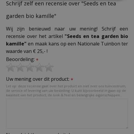
Schrijf zelf een recensie over "Seeds en tea
garden bio kamille"
Wij zijn benieuwd naar uw mening! Schrijf een
recensie over het artikel
"Seeds en tea garden bio
kamille"
en maak kans op een Nationale Tuinbon ter
waarde van € 25,- !
Beoordeling:
*
Uw mening over dit product:
*
Let op: deze recensie gaat over het product en niet over ons tuincentrum,
de service of levering van uw bestelling. U kunt bijvoorbeeld in gaan op de
kwaliteit van het product, de look & feel en belangrijke eigenschappen.