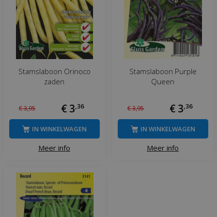
Stamslaboon Orinoco
Stamslaboon Purple
zaden
Queen
€
3
,
36
€
3
,
36
€
3
,
95
€
3
,
95
IN WINKELWAGEN
IN WINKELWAGEN
Meer info
Meer info