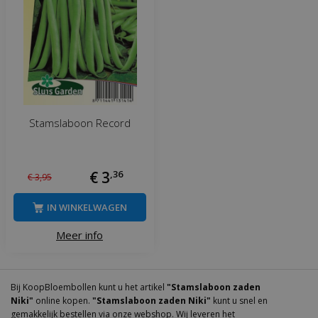
Stamslaboon Record
€
3
,
36
€
3
,
95
IN WINKELWAGEN
Meer info
Bij KoopBloembollen kunt u het artikel
"Stamslaboon zaden
Niki"
online kopen.
"Stamslaboon zaden Niki"
kunt u snel en
gemakkelijk bestellen via onze webshop. Wij leveren het