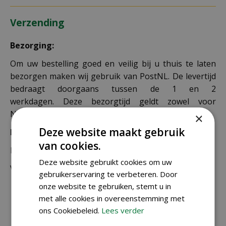
Verzending
Bezorging:
Om uw bestelling goed en veilig bij u thuis te laten
bezorgen maken wij gebruik van PostNL. De levertijd
bedraagt doorgaans tussen de 1 en 2
werkdagen. Deze bezorgtijd geldt zowel voor
Nederland als België.
×
Deze website maakt gebruik
Bezorgkosten Nederland:
van cookies.
Bestellingen van € 49,95 of meer verzenden wij gratis.
Deze website gebruikt cookies om uw
Voor een bestelling onder € 49,95 zijn er 2 tarieven:
gebruikerservaring te verbeteren. Door
onze website te gebruiken, stemt u in
€ 4,99 voor bestellingen onder € 49,95 van
met alle cookies in overeenstemming met
alleen kleine zakjes / doosjes zaden die via
ons Cookiebeleid.
Lees verder
brievenbuspost worden verzonden.