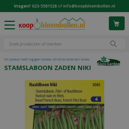
G
Vragen?
023-5581528
of
info@koopbloembollen.nl
a
n
a
a
r
c
o
n
t
Dit product heeft nog geen reviews, schrijf als eerste een review
e
STAMSLABOON ZADEN NIKI
n
t