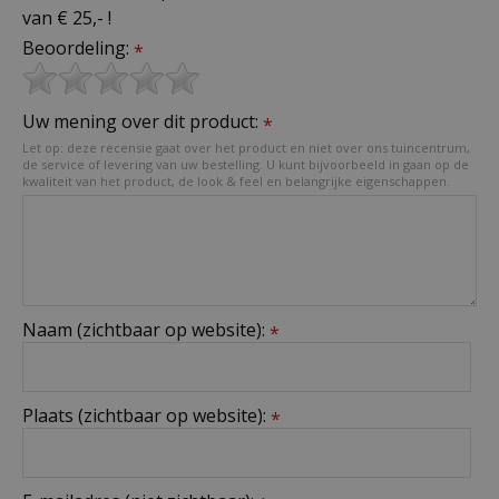
van € 25,- !
Beoordeling:
*
Uw mening over dit product:
*
Let op: deze recensie gaat over het product en niet over ons tuincentrum,
de service of levering van uw bestelling. U kunt bijvoorbeeld in gaan op de
kwaliteit van het product, de look & feel en belangrijke eigenschappen.
Naam (zichtbaar op website):
*
Plaats (zichtbaar op website):
*