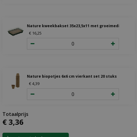
Nature kweekbakset 35x23,5x11 met groeimedium
€
16
,
25
Nature biopotjes 6x6 cm vierkant set 20 stuks
€
4
,
39
€
3
,
36