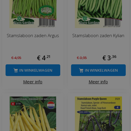
Stamslaboon zaden Argus
Stamslaboon zaden Kylian
€
4
,
21
€
3
,
36
€
4
,
95
€
3
,
95
IN WINKELWAGEN
IN WINKELWAGEN
Meer info
Meer info