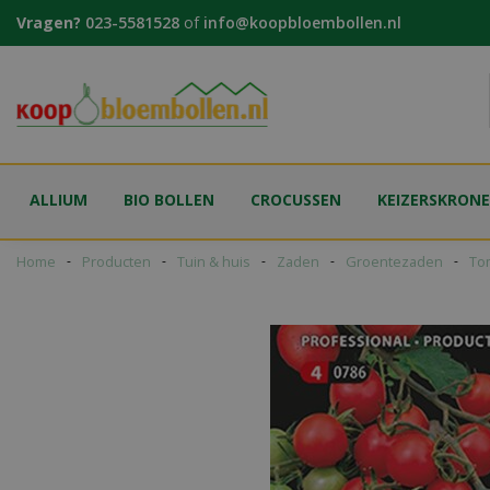
Ga
Vragen?
023-5581528
of
info@koopbloembollen.nl
naar
content
ALLIUM
BIO BOLLEN
CROCUSSEN
KEIZERSKRON
Home
Producten
Tuin & huis
Zaden
Groentezaden
To