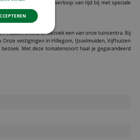
e water en mest ze na verloop van tijd bij met speciale
ACCEPTEREN
 F1 zaden online of bezoek een van onze tuincentra. Bij
 Onze vestigingen in Hillegom, IJsselmuiden, Vijfhuizen
e bezoek. Met deze tomatensoort haal je gegarandeerd