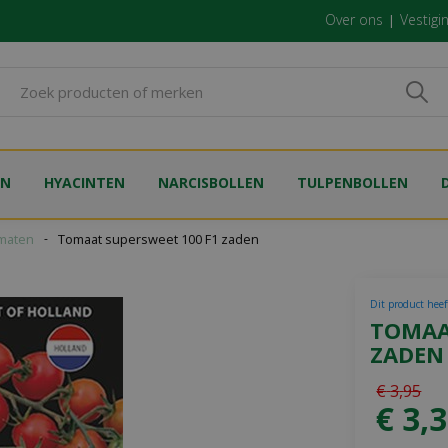
Over ons
Vestigi
EN
HYACINTEN
NARCISBOLLEN
TULPENBOLLEN
maten
Tomaat supersweet 100 F1 zaden
Dit product heeft
TOMAA
ZADEN
€
3
,
95
€
3
,
3