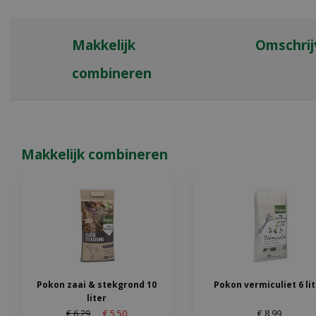
Makkelijk
Omschrij
combineren
Makkelijk combineren
Pokon zaai & stekgrond 10
Pokon vermiculiet 6 li
liter
€
6
,
29
€
5
,
50
€
8
,
99