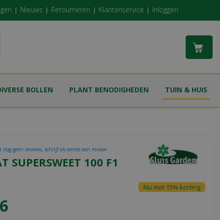
ngen
Nieuws
Retourneren
Klantenservice
Inloggen
DIVERSE BOLLEN
PLANT BENODIGHEDEN
TUIN & HUIS
 nog geen reviews, schrijf als eerste een review
T SUPERSWEET 100 F1
Nu met 15% korting
6