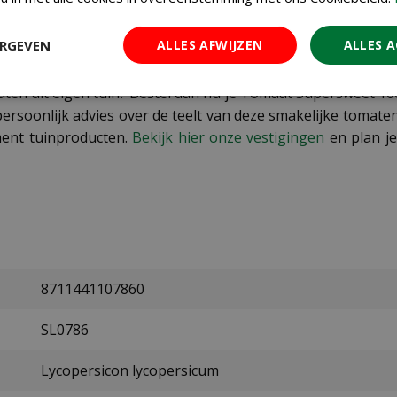
en) in de oksels van de bladeren. Geef de planten voldoend
 zoete tomaatjes.
ERGEVEN
ALLES AFWIJZEN
ALLES 
aten uit eigen tuin? Bestel dan nu je Tomaat Supersweet 100
oonlijk advies over de teelt van deze smakelijke tomaten.
ment tuinproducten.
Bekijk hier onze vestigingen
en plan j
8711441107860
SL0786
Lycopersicon lycopersicum