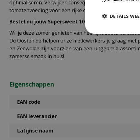
optimaliseren. Verwijder consequent de uitlopers (diev
tomatenvoeding voor een rijke oogst van deze heerlijke
DETAILS WE
Bestel nu jouw Supersweet 100 F1 tomaten
Wil je deze zomer genieten van heerlijke zoete kerstom
De Oosteinde helpen onze medewerkers je graag met pers
en Zeewolde zijn voorzien van een uitgebreid assorti
zomerse smaak in huis!
Eigenschappen
EAN code
EAN leverancier
Latijnse naam