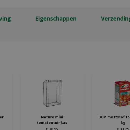
ving
Eigenschappen
Verzendin
ter
Nature mini
DCM meststof to
tomatentuinkas
kg
€
36
,
95
€
11
,
29