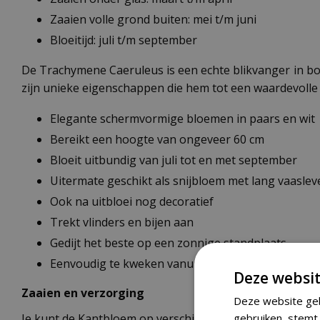
Zaaien volle grond buiten: mei t/m juni
Bloeitijd: juli t/m september
De Trachymene Caeruleus is een echte blikvanger in bo
zijn unieke eigenschappen die hem tot een waardevolle
Elegante schermvormige bloemen in paars en wit
Bereikt een hoogte van ongeveer 60 cm
Bloeit uitbundig van juli tot en met september
Uitermate geschikt als snijbloem met lang vaaslev
Ook na uitbloei nog decoratief
Trekt vlinders en bijen aan
Gedijt het beste op een zonnige standplaats
Eenvoudig te kweken vanuit zaad
Deze websit
Zaaien en verzorging
Deze website geb
gebruiken, stemt 
Je kunt de Kantbloem op verschillende manieren zaaien