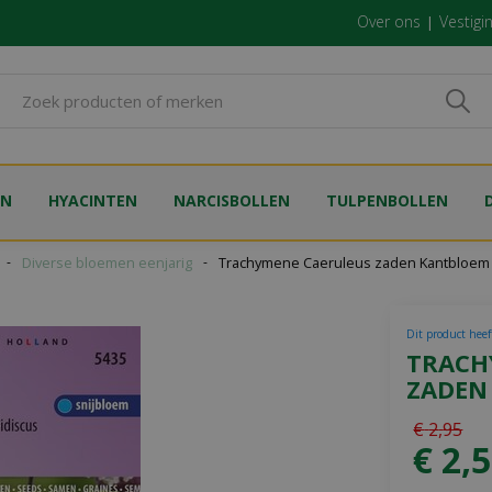
Over ons
Vestigi
EN
HYACINTEN
NARCISBOLLEN
TULPENBOLLEN
Diverse bloemen eenjarig
Trachymene Caeruleus zaden Kantbloem
Dit product heeft
TRACH
ZADEN
€
2
,
95
€
2
,
5