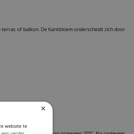
 terras of balkon. De Kantbloem onderscheidt zich door
×
ze website te
Lees verder
kas bij een temperatuur van ongeveer 20°C. Na ongeveer