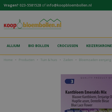
Ga
Vragen?
023-5581528
of
info@koopbloembollen.nl
naar
content
ALLIUM
BIO BOLLEN
CROCUSSEN
KEIZERSKRON
Home
Producten
Tuin & huis
Zaden
Bloemzaden eenjarig