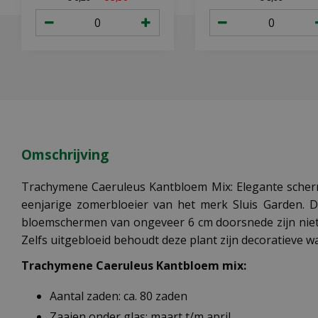
Omschrijving
Trachymene Caeruleus Kantbloem Mix: Elegante scherm
eenjarige zomerbloeier van het merk Sluis Garden. De
bloemschermen van ongeveer 6 cm doorsnede zijn niet 
Zelfs uitgebloeid behoudt deze plant zijn decoratieve w
Trachymene Caeruleus Kantbloem mix:
Aantal zaden: ca. 80 zaden
Zaaien onder glas: maart t/m april