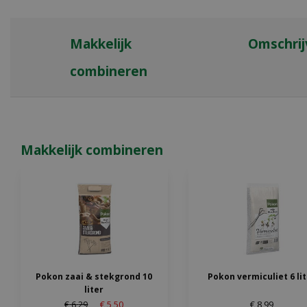
Makkelijk
Omschrij
combineren
Makkelijk combineren
Pokon zaai & stekgrond 10
Pokon vermiculiet 6 li
liter
€
6
,
29
€
5
,
50
€
8
,
99