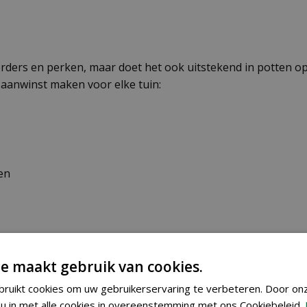
rders en perken, maar doet het ook uitstekend in potten op
 aanwinst maken voor elke tuin:
en
e maakt gebruik van cookies.
ruikt cookies om uw gebruikerservaring te verbeteren. Door on
u in met alle cookies in overeenstemming met ons Cookiebeleid.
. Begin in maart of april binnenshuis of in een verwarmde 