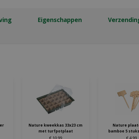
ving
Eigenschappen
Verzendin
ter
Nature kweekkas 33x23 cm
Nature plaat
met turfpotplaat
bamboe 5 stuks
€
10
,
99
€
4
,
99