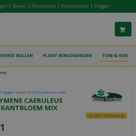
ngen
Nieuws
Retourneren
Klantenservice
Inloggen
DIVERSE BOLLEN
PLANT BENODIGHEDEN
TUIN & HUIS
 mix
 nog geen reviews, schrijf als eerste een review
YMENE CAERULEUS
 KANTBLOEM MIX
Nu met 15% korting
1