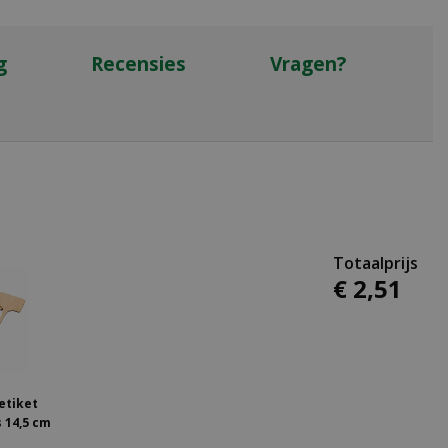
g
Recensies
Vragen?
€
2
,
51
etiket
 14,5 cm