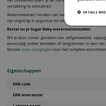
het ontkiemen plant je de sterkste zaailingen uit in 
vertakking te stimuleren.
DETAILS WE
Watermeloenen houden van warmte en vocht, dus geef 
zijn oogstrijp in augustus tot oktober, wanneer de onde
Bestel nu je Sugar Baby watermeloenzaden
Wil je deze zomer genieten van zelfgekweekte, sappig
eenvoudig online bestellen of langskomen in een van 
Bezoek
onze vestigingen
voor het complete assortimen
Eigenschappen
EAN code
EAN leverancier
Latijnse naam