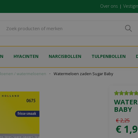
Over ons
Vestigi
EN
HYACINTEN
NARCISBOLLEN
TULPENBOLLEN
loenen / watermeloenen
Watermeloen zaden Sugar Baby
WATER
BABY
€
2
,
25
€
1
,
9