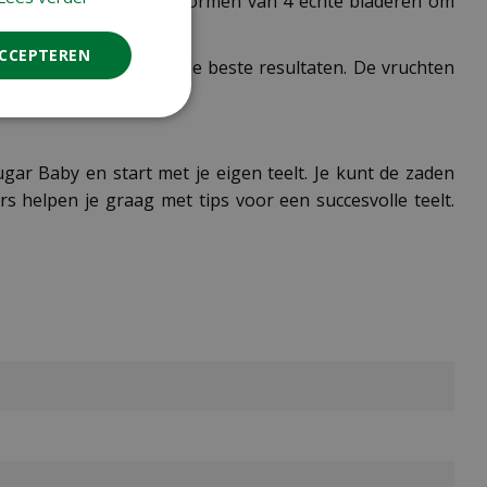
. Top de planten na het vormen van 4 echte bladeren om
ACCEPTEREN
aar regelmatig voor de beste resultaten. De vruchten
begint te verdrogen.
ar Baby en start met je eigen teelt. Je kunt de zaden
 helpen je graag met tips voor een succesvolle teelt.