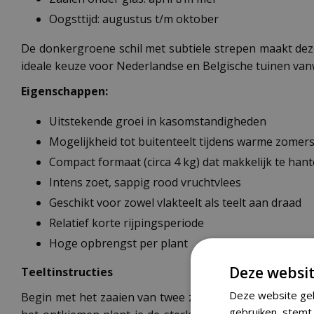
Oogsttijd: augustus t/m oktober
De donkergroene schil met subtiele strepen maakt deze
ideale keuze voor Nederlandse en Belgische tuinen van
Eigenschappen:
Uitstekende groei in kasomstandigheden
Mogelijkheid tot buitenteelt tijdens warme zomer
Compact formaat (circa 4 kg) dat makkelijk te hant
Intens zoet, sappig rood vruchtvlees
Geschikt voor zowel vlakteelt als teelt aan draad
Relatief korte rijpingsperiode
Hoge opbrengst per plant
Deze websit
Teeltinstructies
Deze website geb
Begin met het zaaien van twee zaden per pot van 12 c
gebruiken, stemt 