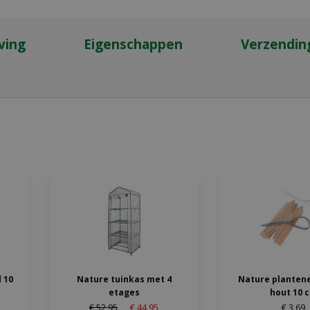
ving
Eigenschappen
Verzendin
 10
Nature tuinkas met 4
Nature planten
etages
hout 10 
€
52
,
95
€
44
,
95
€
3
,
69