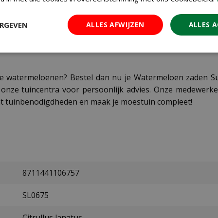
de kas of, bij warm weer, in een beschutte plek in de tuin
ERGEVEN
ALLES AFWIJZEN
ALLES 
regelmatig water en voorkom uitdroging. Bemest matig m
rkant van de vrucht geel verkleurt en de rank bij de vrucht 
e watermeloenen? Bestel dan nu je Watermeloen zaden Sug
onze tuincentra voor persoonlijk advies. Onze medewerkers
t tuinbenodigdheden en maak je moestuin compleet!
8711441106757
SL0675
Citrullus lanatus