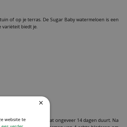
tuin of op je terras. De Sugar Baby watermeloen is een
riëteit biedt je.
×
ze website te
oor optimale kieming, wat ongeveer 14 dagen duurt. Na
Lees verder