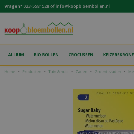
Ga
Vragen?
023-5581528
of
info@koopbloembollen.nl
naar
content
ALLIUM
BIO BOLLEN
CROCUSSEN
KEIZERSKRON
Home
Producten
Tuin & huis
Zaden
Groentezaden
Me