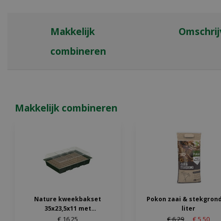
Makkelijk
Omschrij
combineren
Makkelijk combineren
Nature kweekbakset
Pokon zaai & stekgrond
35x23,5x11 met
liter
groeimedium
€
16
,
25
€
6
,
29
€
5
,
50