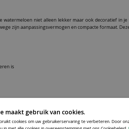
 watermeloen niet alleen lekker maar ook decoratief in je 
wege zijn aanpassingsvermogen en compacte formaat. Deze va
s
eren is
e maakt gebruik van cookies.
ruikt cookies om uw gebruikerservaring te verbeteren. Door on
m in april of mei. Houd de zaaitemperatuur rond de 21°C v
u in met alle cookies in overeenstemming met ons Cookiebeleid.