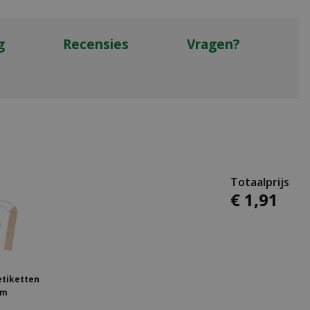
g
Recensies
Vragen?
€
1
,
91
etiketten
cm