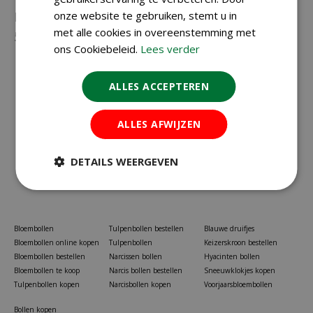
Neem gerust contact met ons op via
onze website te gebruiken, stemt u in
023-
met alle cookies in overeenstemming met
5581528
of
info@koopbloembollen.nl
ons Cookiebeleid.
Lees verder
ALLES ACCEPTEREN
ALLES AFWIJZEN
DETAILS WEERGEVEN
Bloembollen
Tulpenbollen bestellen
Blauwe druifjes
Bloembollen online kopen
Tulpenbollen
Keizerskroon bestellen
Bloembollen bestellen
Narcissen bollen
Hyacinten bollen
Bloembollen te koop
Narcis bollen bestellen
Sneeuwklokjes kopen
Tulpenbollen kopen
Narcisbollen kopen
Voorjaarsbloembollen
Bollen kopen