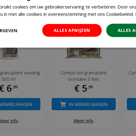
ruikt cookies om uw gebruikerservaring te verbeteren. Door on
u in met alle cookies in overeenstemming met ons Cookiebeleid.
ERGEVEN
ALLES AFWIJZEN
ALLES 
granuplant voeding
Compo bio granuplant
Com
500 ml
orchidee 3 liter
€
6
€
5
,
99
,
99
 WINKELWAGEN
IN WINKELWAGEN
Meer info
Meer info