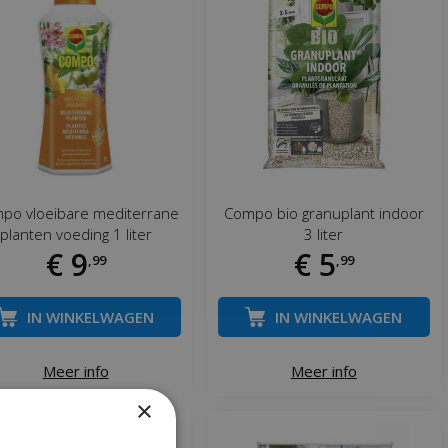
po vloeibare mediterrane
Compo bio granuplant indoor
planten voeding 1 liter
3 liter
€
9
€
5
,
99
,
99
IN WINKELWAGEN
IN WINKELWAGEN
Meer info
Meer info
×