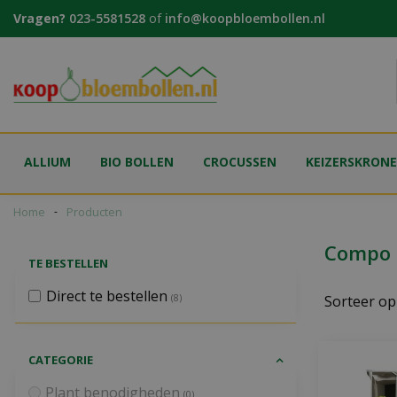
Ga
Vragen?
023-5581528
of
info@koopbloembollen.nl
naar
content
ALLIUM
BIO BOLLEN
CROCUSSEN
KEIZERSKRON
Home
Producten
Compo
TE BESTELLEN
Direct te bestellen
(8)
Sorteer op
CATEGORIE
Plant benodigheden
(0)