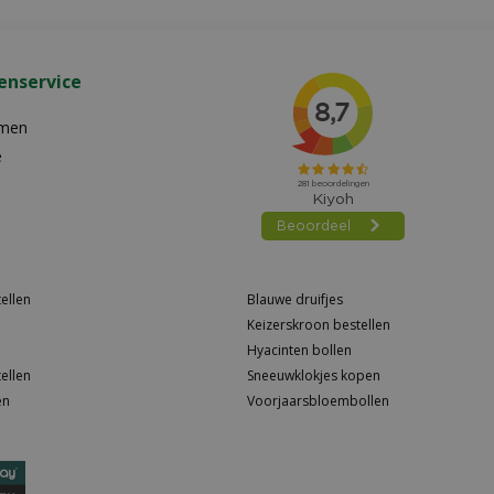
enservice
emen
e
ellen
Blauwe druifjes
Keizerskroon bestellen
Hyacinten bollen
ellen
Sneeuwklokjes kopen
en
Voorjaarsbloembollen