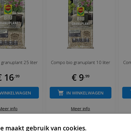
granuplant 25 liter
Compo bio granuplant 10 liter
Com
€
16
€
9
,
99
,
99
 WINKELWAGEN
IN WINKELWAGEN
Meer info
Meer info
e maakt gebruik van cookies.