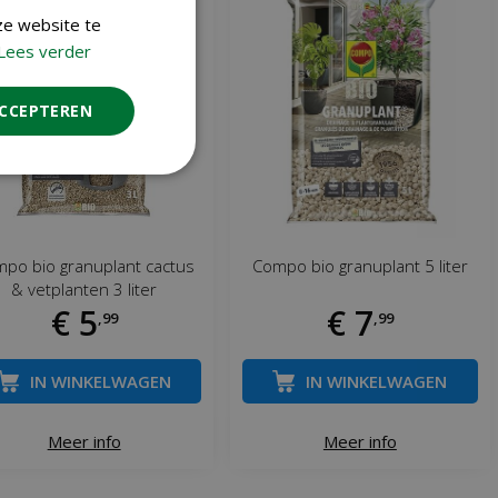
ze website te
Lees verder
ACCEPTEREN
po bio granuplant cactus
Compo bio granuplant 5 liter
& vetplanten 3 liter
€
5
€
7
,
99
,
99
IN WINKELWAGEN
IN WINKELWAGEN
Meer info
Meer info