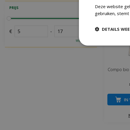
Deze website geb
PRIJS
gebruiken, stemt 
DETAILS WE
€
-
Wis selectie
Compo bio 
IN