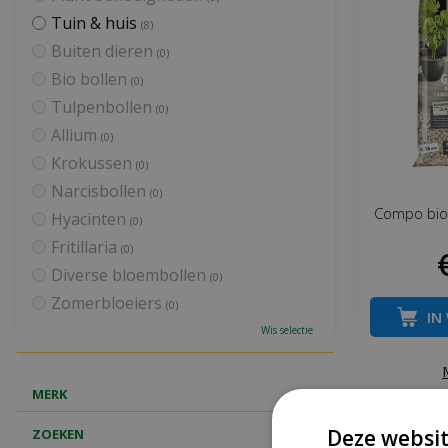
Tuin & huis
(8)
Buiten dieren
(0)
Bio bollen
(0)
Tulpenbollen
(0)
Allium
(0)
Krokussen
(0)
Narcisbollen
(0)
Compo bio 
Hyacinten
(0)
Fritillaria
(0)
Diverse bloembollen
(0)
Zomerbloeiers
(0)
IN
Wis selectie
MERK
Deze websit
ZOEKEN