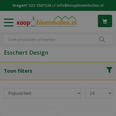
G
Vragen?
023-5581528
of
info@koopbloembollen.nl
a
n
a
a
r
c
o
n
Esschert Design
t
e
n
Toon filters
t