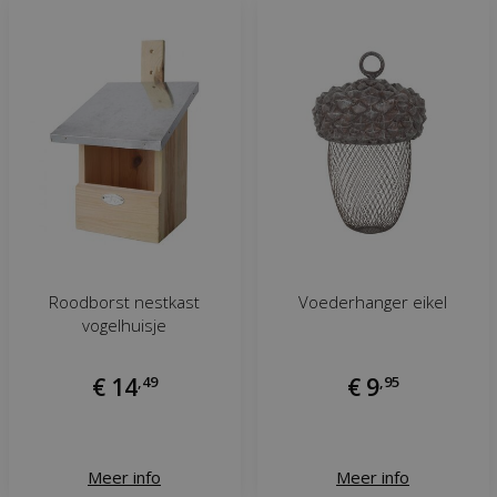
Roodborst nestkast
Voederhanger eikel
vogelhuisje
€
14
,
49
€
9
,
95
Meer info
Meer info