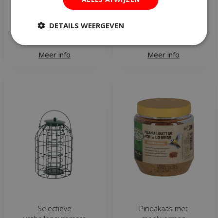
€
10
,
49
€
4
,
95
DETAILS WEERGEVEN
Meer info
Meer info
Selectieve
Pindakaas met