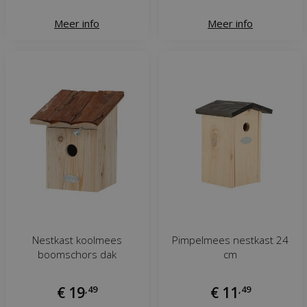
Meer info
Meer info
Nestkast koolmees
Pimpelmees nestkast 24
boomschors dak
cm
€
19
,
49
€
11
,
49