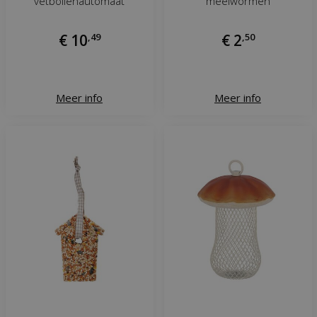
vetbollenautomaat
meelwormen
€
10
,
49
€
2
,
50
Meer info
Meer info