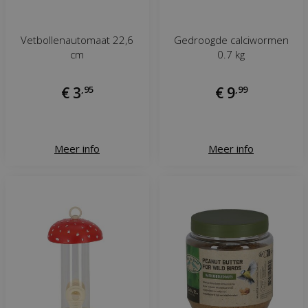
Vetbollenautomaat 22,6
Gedroogde calciwormen
cm
0.7 kg
€
3
,
95
€
9
,
99
Meer info
Meer info