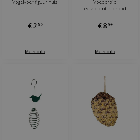
Vogelvoer figuur huis
Voedersilo
eekhoorntjesbrood
€
2
,
50
€
8
,
99
Meer info
Meer info