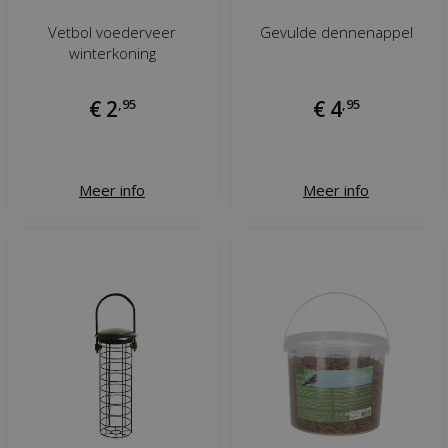
Vetbol voederveer
Gevulde dennenappel
winterkoning
€
2
,
95
€
4
,
95
Meer info
Meer info