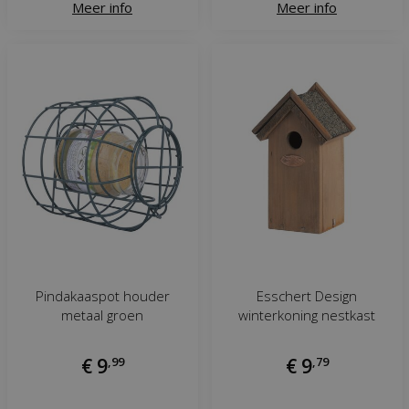
Meer info
Meer info
Pindakaaspot houder
Esschert Design
metaal groen
winterkoning nestkast
€
9
,
99
€
9
,
79