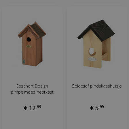
Esschert Design
Selectief pindakaashuisje
pimpelmees nestkast
€
12
,
99
€
5
,
99