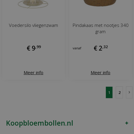
Voedersilo vliegenzwam
Pindakaas met nootjes 340
gram
€
9
,
99
€
2
,
32
vanaf
Meer info
Meer info
1
2
Koopbloembollen.nl