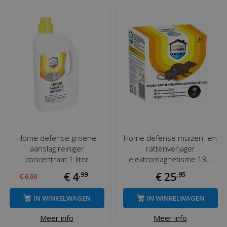
Home defense groene
Home defense muizen- en
aanslag reiniger
rattenverjager
concentraat 1 liter
elektromagnetisme 13…
€
4
,
99
€
25
,
95
€
6
,
99
IN WINKELWAGEN
IN WINKELWAGEN
Meer info
Meer info