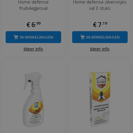
Home defense
Home defense zilvervisjes
fruitvliegjesval
val 3 stuks
€
6
,
99
€
7
,
19
IN WINKELWAGEN
IN WINKELWAGEN
Meer info
Meer info