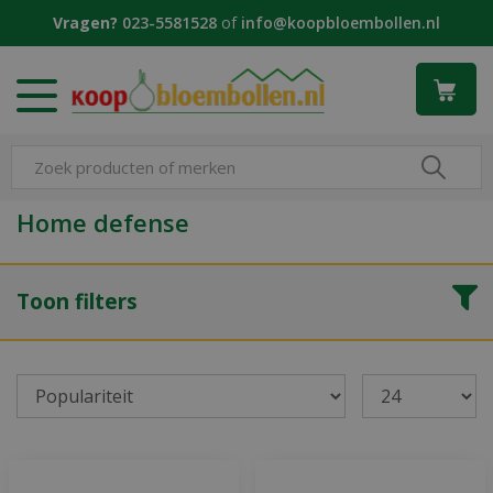
G
Vragen?
023-5581528
of
info@koopbloembollen.nl
a
n
a
a
r
c
o
n
Home defense
t
e
n
Toon filters
t