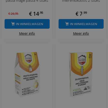
pasta magik pasta 4 stuks
mierenlokdoos 2 stuks
€
14
,
95
€
7
,
99
€
26
,
95
IN WINKELWAGEN
IN WINKELWAGEN
Meer info
Meer info