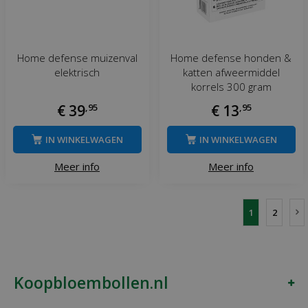
Home defense muizenval
Home defense honden &
elektrisch
katten afweermiddel
korrels 300 gram
€
39
,
95
€
13
,
95
IN WINKELWAGEN
IN WINKELWAGEN
Meer info
Meer info
1
2
Koopbloembollen.nl