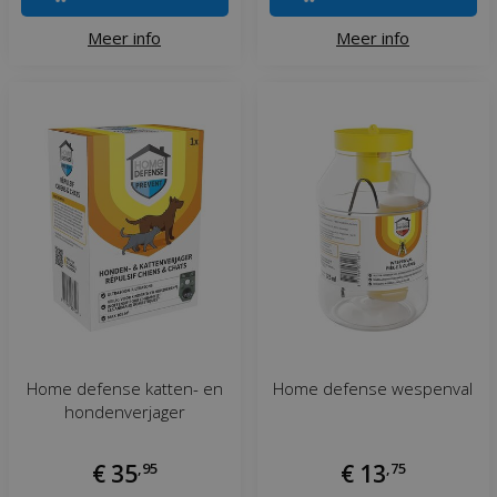
Meer info
Meer info
Home defense katten- en
Home defense wespenval
hondenverjager
€
35
,
95
€
13
,
75