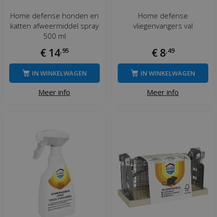
Home defense honden en
Home defense
katten afweermiddel spray
vliegenvangers val
500 ml
€
14
,
95
€
8
,
49
IN WINKELWAGEN
IN WINKELWAGEN
Meer info
Meer info