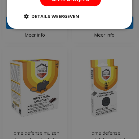
€
19
,
95
€
9
,
49
DETAILS WEERGEVEN
IN WINKELWAGEN
IN WINKELWAGEN
Meer info
Meer info
Home defense muizen
Home defense