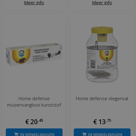
Meer info
Meer info
Home defense
Home defense vliegenval
muizenvangkooi kunststof
€
20
,
45
€
13
,
75
IN WINKELWAGEN
IN WINKELWAGEN