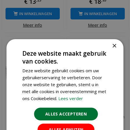
€
13
€
18
IN WINKELWAGEN
IN WINKELWAGEN
Meer info
Meer info
×
Deze website maakt gebruik
van cookies.
Deze website gebruikt cookies om uw
gebruikerservaring te verbeteren. Door
onze website te gebruiken, stemt u in
met alle cookies in overeenstemming met
ons Cookiebeleid.
Lees verder
ALLES ACCEPTEREN
Home defense
Home defense mollenklem
duivenpinnen 2,5 meter
ALLES AFWIJZEN