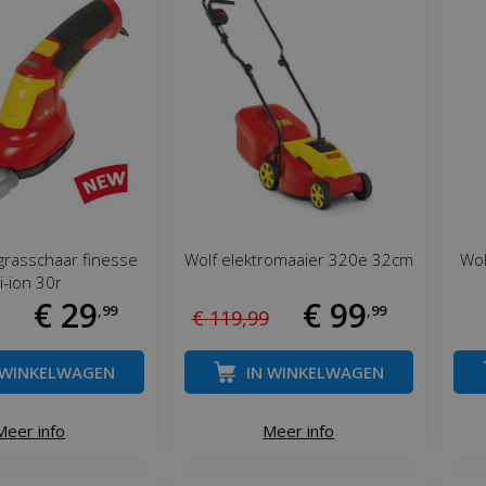
grasschaar finesse
Wolf elektromaaier 320e 32cm
Wol
li-ion 30r
€
29
€
99
,
99
,
99
€
119
,
99
 WINKELWAGEN
IN WINKELWAGEN
Meer info
Meer info