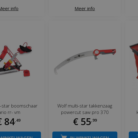
Meer info
Meer info
i-star boomschaar
Wolf multi-star takkenzaag
ario rr- vm
powercut saw pro 370
€
84
€
55
,
49
,
99
 WINKELWAGEN
IN WINKELWAGEN