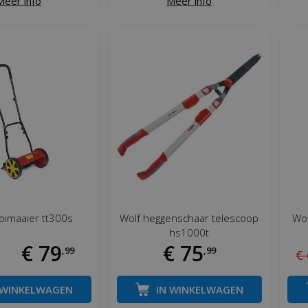
Meer info
Meer info
oimaaier tt300s
Wolf heggenschaar telescoop
Wol
hs1000t
€
79
€
75
,
99
,
99
€
 WINKELWAGEN
IN WINKELWAGEN