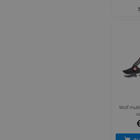
Wolf mult
v
IN