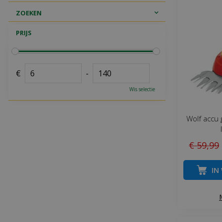
ZOEKEN
PRIJS
€
-
Wis selectie
Wolf accu 
€
59
,
99
IN