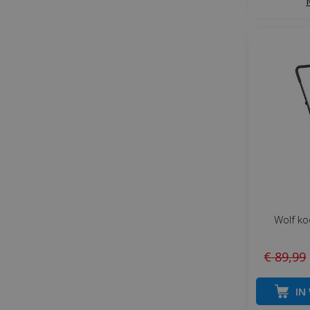
Wolf ko
€
89
,
99
IN