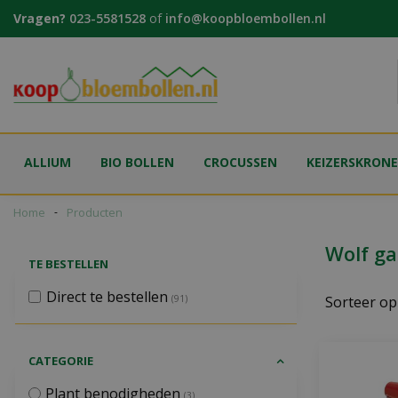
Ga
Vragen?
023-5581528
of
info@koopbloembollen.nl
naar
content
ALLIUM
BIO BOLLEN
CROCUSSEN
KEIZERSKRON
Home
Producten
Wolf ga
TE BESTELLEN
Direct te bestellen
(91)
Sorteer op
CATEGORIE
Plant benodigheden
(3)