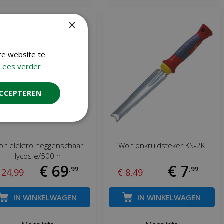
×
ze website te
Lees verder
ACCEPTEREN
lf elektro heggenschaar
Wolf onkruidsteker KS-2K
lycos e/500 h
€
69
€
7
,
99
,
99
124
,
99
€
8
,
49
IN WINKELWAGEN
IN WINKELWAGEN