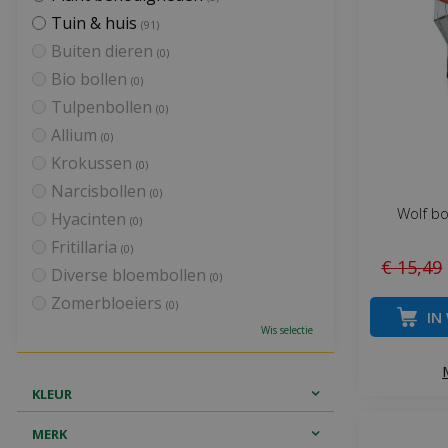
Tuin & huis
(91)
Buiten dieren
(0)
Bio bollen
(0)
Tulpenbollen
(0)
Allium
(0)
Krokussen
(0)
Narcisbollen
(0)
Wolf bo
Hyacinten
(0)
Fritillaria
(0)
€
15
,
49
Diverse bloembollen
(0)
Zomerbloeiers
(0)
IN
Wis selectie
KLEUR
MERK