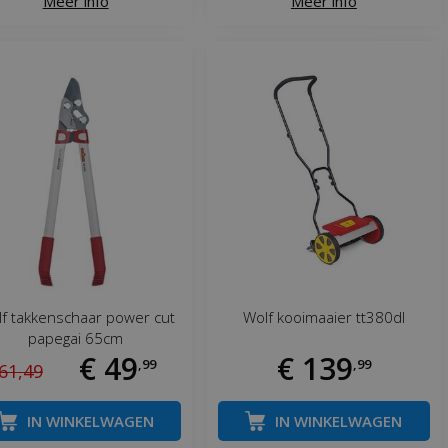
Meer info
Meer info
f takkenschaar power cut
Wolf kooimaaier tt380dl
papegai 65cm
€
49
€
139
,
99
,
99
61
,
49
IN WINKELWAGEN
IN WINKELWAGEN