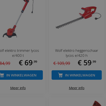
lf elektro trimmer lycos
Wolf elektro heggenschaar
e/400 t
lycos e/420 h
€
69
€
59
,
99
,
99
84
,
99
€
109
,
99
IN WINKELWAGEN
IN WINKELWAGEN
Meer info
Meer info