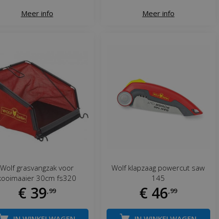
Meer info
Meer info
Wolf grasvangzak voor
Wolf klapzaag powercut saw
kooimaaier 30cm fs320
145
€
39
€
46
,
99
,
99
IN WINKELWAGEN
IN WINKELWAGEN