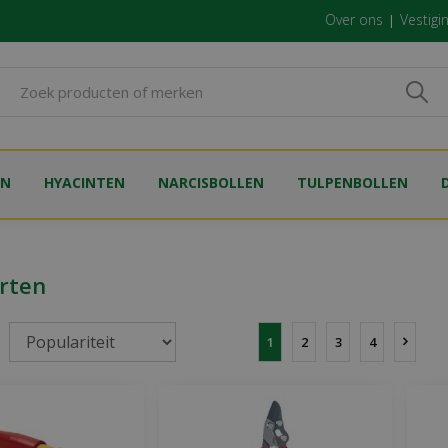
Over ons
Vestigi
EN
HYACINTEN
NARCISBOLLEN
TULPENBOLLEN
rten
1
2
3
4