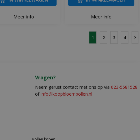
Meer info
Meer info
1
2
3
4
Vragen?
Neem gerust contact met ons op via
023-5581528
of
info@koopbloembollen.nl
Bollen kopen