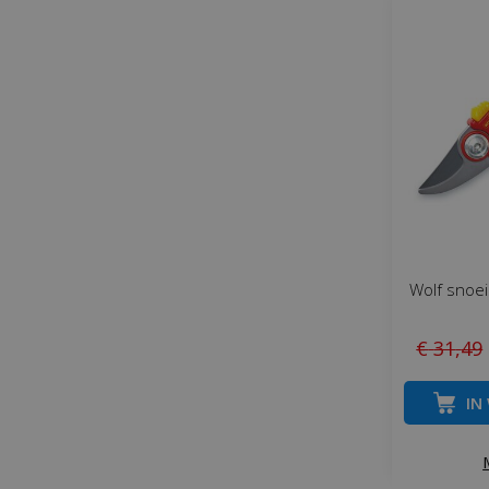
Wolf snoe
€
31
,
49
IN