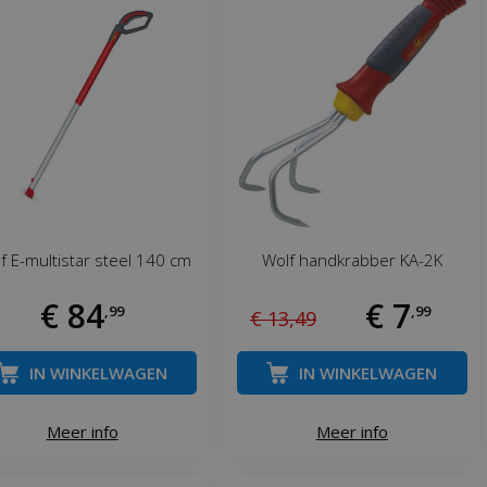
f E-multistar steel 140 cm
Wolf handkrabber KA-2K
€
84
€
7
,
99
,
99
€
13
,
49
IN WINKELWAGEN
IN WINKELWAGEN
Meer info
Meer info