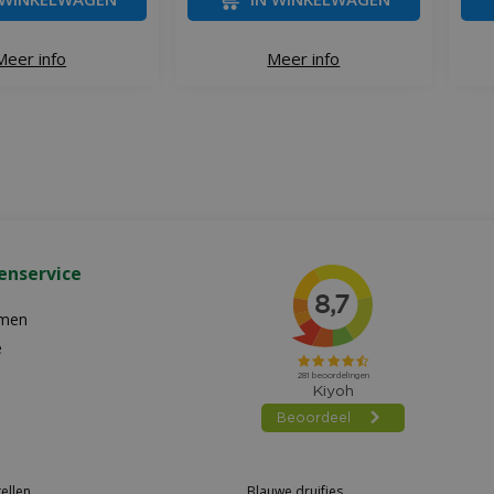
Meer info
Meer info
enservice
emen
e
ellen
Blauwe druifjes