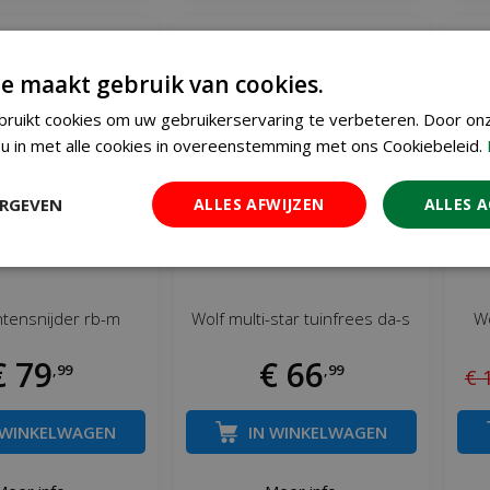
e maakt gebruik van cookies.
ruikt cookies om uw gebruikerservaring te verbeteren. Door on
u in met alle cookies in overeenstemming met ons Cookiebeleid.
ERGEVEN
ALLES AFWIJZEN
ALLES 
ntensnijder rb-m
Wolf multi-star tuinfrees da-s
Wo
€
79
€
66
,
99
,
99
€
 WINKELWAGEN
IN WINKELWAGEN