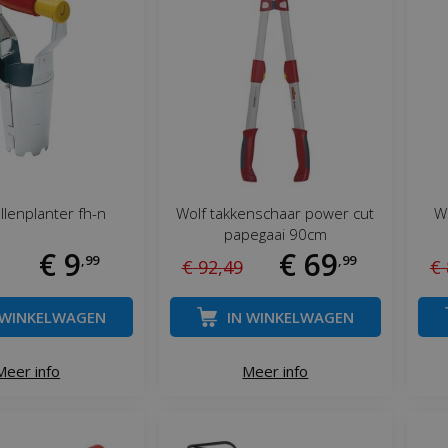
llenplanter fh-n
Wolf takkenschaar power cut
Wo
papegaai 90cm
€
9
€
69
,
99
,
99
€
92
,
49
€
 WINKELWAGEN
IN WINKELWAGEN
Meer info
Meer info