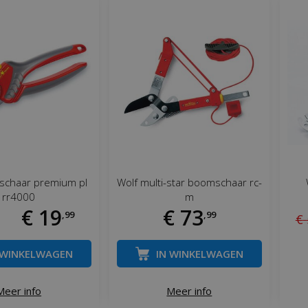
ischaar premium pl
Wolf multi-star boomschaar rc-
rr4000
m
€
19
€
73
,
99
,
99
€
 WINKELWAGEN
IN WINKELWAGEN
Meer info
Meer info