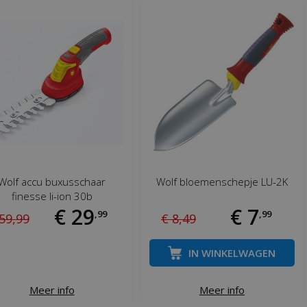
Wolf accu buxusschaar
Wolf bloemenschepje LU-2K
finesse li-ion 30b
€
29
€
7
,
99
,
99
59
,
99
€
8
,
49
IN WINKELWAGEN
Meer info
Meer info