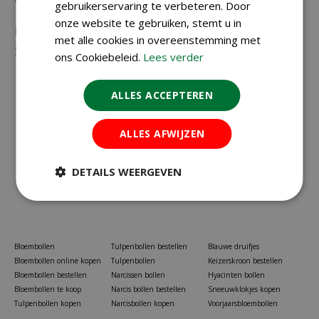
Vragen?
gebruikerservaring te verbeteren. Door
onze website te gebruiken, stemt u in
Neem gerust contact met ons op via
023-
met alle cookies in overeenstemming met
5581528
of
info@koopbloembollen.nl
ons Cookiebeleid.
Lees verder
ALLES ACCEPTEREN
ALLES AFWIJZEN
DETAILS WEERGEVEN
Bloembollen
Tulpenbollen bestellen
Blauwe druifjes
Bloembollen online kopen
Tulpenbollen
Keizerskroon bestellen
Bloembollen bestellen
Narcissen bollen
Hyacinten bollen
Bloembollen te koop
Narcis bollen bestellen
Sneeuwklokjes kopen
Tulpenbollen kopen
Narcisbollen kopen
Voorjaarsbloembollen