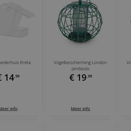
ederhuis Kreta
Vogelbescherming London
V
pindasilo
€
14
€
19
,
99
,
99
Meer info
Meer info