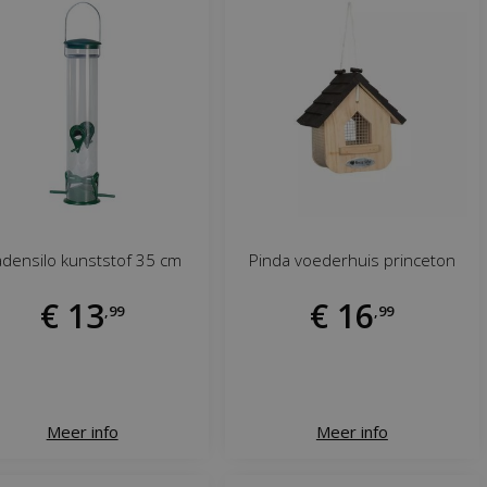
densilo kunststof 35 cm
Pinda voederhuis princeton
€
13
€
16
,
99
,
99
Meer info
Meer info