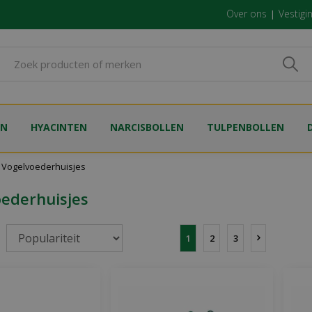
Over ons
Vestigi
EN
HYACINTEN
NARCISBOLLEN
TULPENBOLLEN
Vogelvoederhuisjes
ederhuisjes
1
2
3