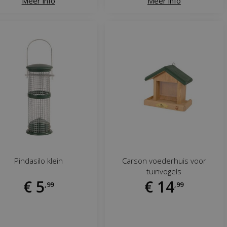
Meer info
Meer info
Pindasilo klein
Carson voederhuis voor
tuinvogels
€
5
€
14
,
99
,
99