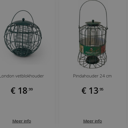
London vetblokhouder
Pindahouder 24 cm
€
18
€
13
,
99
,
95
Meer info
Meer info