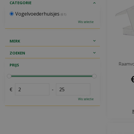
CATEGORIE
Vogelvoederhuisjes
(61)
Wis selectie
MERK
ZOEKEN
Raamvo
PRIJS
€
-
Wis selectie