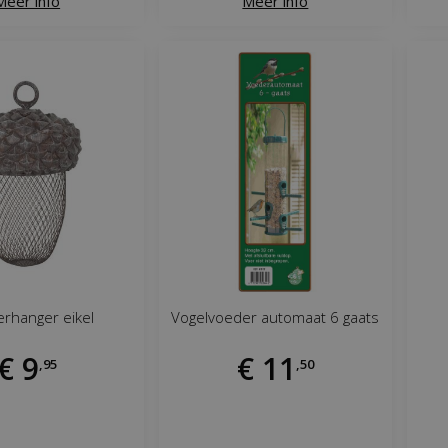
Meer info
Meer info
rhanger eikel
Vogelvoeder automaat 6 gaats
€
9
€
11
,
95
,
50