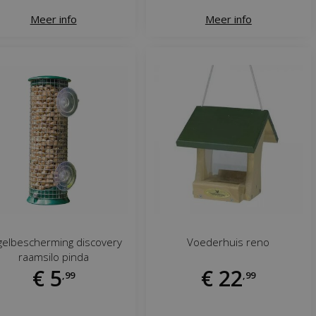
Meer info
Meer info
gelbescherming discovery
Voederhuis reno
raamsilo pinda
€
5
€
22
,
99
,
99