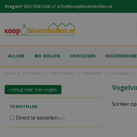
Ga
Vragen?
023-5581528
of
info@koopbloembollen.nl
naar
content
ALLIUM
BIO BOLLEN
CROCUSSEN
KEIZERSKRON
Home
Producten
Buiten dieren
Tuindieren
Tuin vogels
Vogelvo
« terug naar Tuin vogels
Sorteer op
TE BESTELLEN
Direct te bestellen
(61)