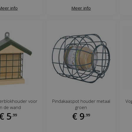
Meer info
Meer info
erblokhouder voor
Pindakaaspot houder metaal
Vo
n de wand
groen
€
5
€
9
,
99
,
99