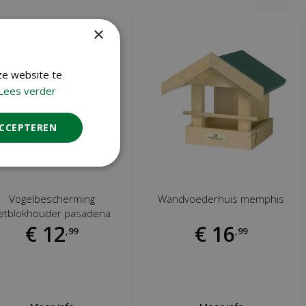
×
ze website te
Lees verder
ACCEPTEREN
Vogelbescherming
Wandvoederhuis memphis
etblokhouder pasadena
€
12
€
16
,
99
,
99