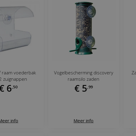
f raam voederbak
Vogelbescherming discovery
Za
2 zuignappen
raamsilo zaden
€
6
€
5
,
50
,
99
Meer info
Meer info