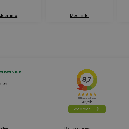
Meer info
Meer info
enservice
emen
e
ellen
Blauwe druifjes