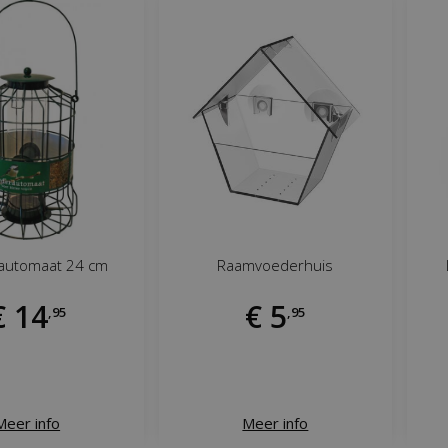
automaat 24 cm
Raamvoederhuis
€
14
€
5
,
95
,
95
Meer info
Meer info