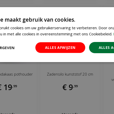
e maakt gebruik van cookies.
ruikt cookies om uw gebruikerservaring te verbeteren. Door on
u in met alle cookies in overeenstemming met ons Cookiebeleid.
ERGEVEN
ALLES AFWIJZEN
ALLES 
ndakaas pothouder
Zadensilo kunststof 20 cm
v
€
19
€
9
,
99
,
99