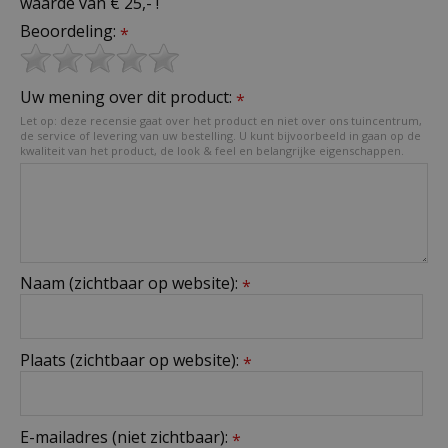
waarde van € 25,- !
Beoordeling:
*
Uw mening over dit product:
*
Let op: deze recensie gaat over het product en niet over ons tuincentrum,
de service of levering van uw bestelling. U kunt bijvoorbeeld in gaan op de
kwaliteit van het product, de look & feel en belangrijke eigenschappen.
Naam (zichtbaar op website):
*
Plaats (zichtbaar op website):
*
E-mailadres (niet zichtbaar):
*