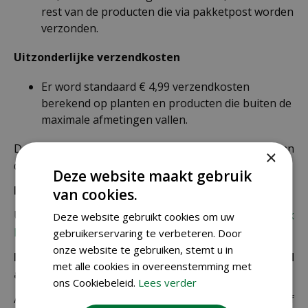
rest van de producten die via pakketpost worden
verzonden.
Uitzonderlijke verzendkosten
Er word standaard € 4,99 verzendkosten
berekend op planten en producten die buiten de
maximale afmetingen vallen.
De juiste verzendkosten worden in de laatste stap van
×
de winkelwagen berekend.
Deze website maakt gebruik
Bezorgkosten overige landen:
van cookies.
Uiteraard verzenden wij ook buiten Nederland,
bekijk
Deze website gebruikt cookies om uw
hier de verzendkosten.
gebruikerservaring te verbeteren. Door
onze website te gebruiken, stemt u in
Let op: extra kosten bij niet ophalen of verkeerd
met alle cookies in overeenstemming met
adres
ons Cookiebeleid.
Lees verder
Als je je pakket niet ophaalt bij een PostNL-punt of