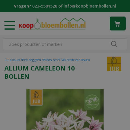
G
Vragen?
023-5581528
of
info@koopbloembollen.nl
a
n
a
a
r
c
o
n
t
Dit product heeft nog geen reviews, schrijf als eerste een review
e
ALLIUM CAMELEON 10
n
BOLLEN
t