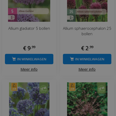
Allium gladiator 5 bollen
Allium sphaerocephalon 25
bollen
€
9
,
99
€
2
,
99
IN WINKELWAGEN
IN WINKELWAGEN
Meer info
Meer info