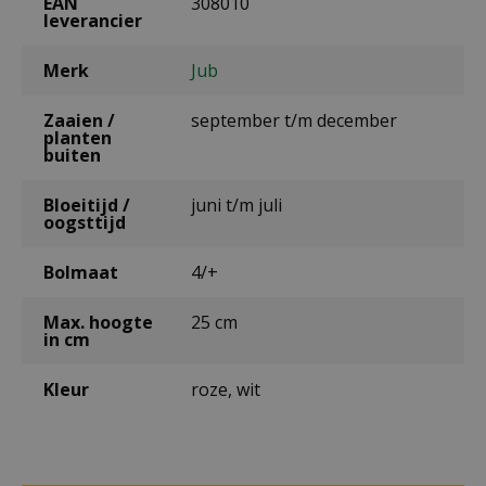
EAN
308010
leverancier
Merk
Jub
Zaaien /
september t/m december
planten
buiten
Bloeitijd /
juni t/m juli
oogsttijd
Bolmaat
4/+
Max. hoogte
25 cm
in cm
Kleur
roze, wit