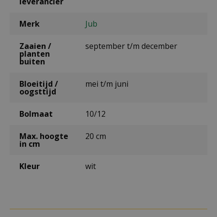
leverancier
Merk
Jub
Zaaien /
september t/m december
planten
buiten
Bloeitijd /
mei t/m juni
oogsttijd
Bolmaat
10/12
Max. hoogte
20 cm
in cm
Kleur
wit