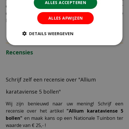
ALLES ACCEPTEREN
extra kosten in rekening te brengen. Controleer
daarom altijd goed je adresgegevens voordat je je
ALLES AFWIJZEN
bestelling plaatst.
DETAILS WEERGEVEN
Recensies
Schrijf zelf een recensie over "Allium
karataviense 5 bollen"
Wij zijn benieuwd naar uw mening! Schrijf een
recensie over het artikel
"Allium karataviense 5
bollen"
en maak kans op een Nationale Tuinbon ter
waarde van € 25,- !