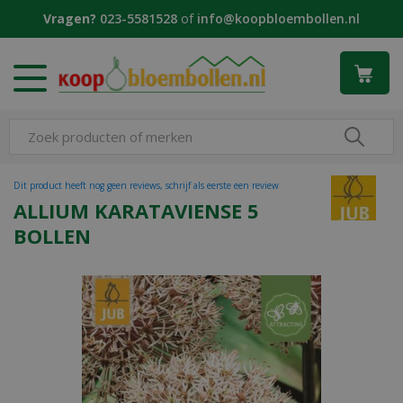
G
Vragen?
023-5581528
of
info@koopbloembollen.nl
a
n
a
a
r
c
o
n
t
Dit product heeft nog geen reviews, schrijf als eerste een review
e
ALLIUM KARATAVIENSE 5
n
BOLLEN
t