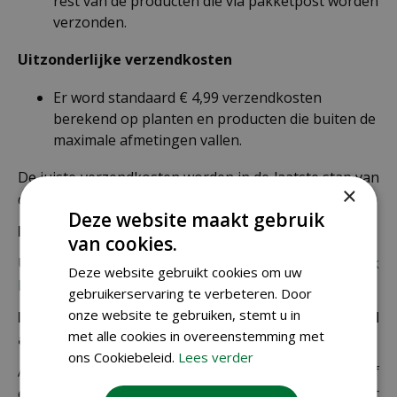
rest van de producten die via pakketpost worden
verzonden.
Uitzonderlijke verzendkosten
Er word standaard € 4,99 verzendkosten
berekend op planten en producten die buiten de
maximale afmetingen vallen.
De juiste verzendkosten worden in de laatste stap van
×
de winkelwagen berekend.
Deze website maakt gebruik
Bezorgkosten overige landen:
van cookies.
Uiteraard verzenden wij ook buiten Nederland,
bekijk
Deze website gebruikt cookies om uw
hier de verzendkosten.
gebruikerservaring te verbeteren. Door
onze website te gebruiken, stemt u in
Let op: extra kosten bij niet ophalen of verkeerd
met alle cookies in overeenstemming met
adres
ons Cookiebeleid.
Lees verder
Als je je pakket niet ophaalt bij een PostNL-punt of
een verkeerd afleveradres invult, zijn wij genoodzaakt