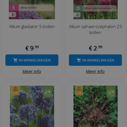
Allium gladiator 5 bollen
Allium sphaerocephalon 25
bollen
€
9
,
99
€
2
,
99
IN WINKELWAGEN
IN WINKELWAGEN
Meer info
Meer info