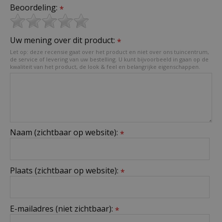
Beoordeling:
*
Uw mening over dit product:
*
Let op: deze recensie gaat over het product en niet over ons tuincentrum,
de service of levering van uw bestelling. U kunt bijvoorbeeld in gaan op de
kwaliteit van het product, de look & feel en belangrijke eigenschappen.
Naam (zichtbaar op website):
*
Plaats (zichtbaar op website):
*
E-mailadres (niet zichtbaar):
*