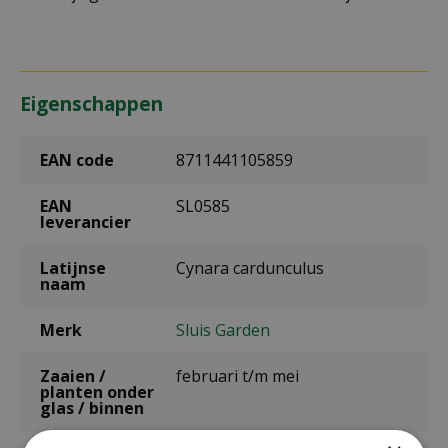
Eigenschappen
EAN code
8711441105859
EAN
SL0585
leverancier
Latijnse
Cynara cardunculus
naam
Merk
Sluis Garden
Zaaien /
februari t/m mei
planten onder
glas / binnen