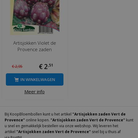
Artisjokken Violet de
Provence zaden
€
2
,
51
€
2
,
95
IN WINKELWAGEN
Meer info
Bij KoopBloembollen kunt u het artikel
"Artisjokken zaden Vert de
Provence"
online kopen.
"Artisjokken zaden Vert de Provence"
kunt
u snel en gemakkelijk bestellen via onze webshop. Wij leveren het
artikel
"Artisjokken zaden Vert de Provence"
snel bij u thuis af
via PostNL.