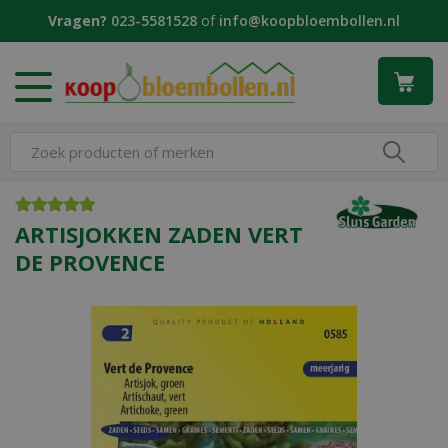
G
Vragen?
023-5581528
of
info@koopbloembollen.nl
a
n
a
a
r
c
o
n
t
e
ARTISJOKKEN ZADEN VERT
n
DE PROVENCE
t