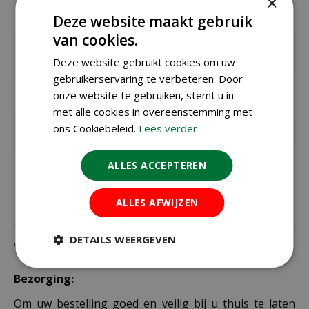
×
Bloeitijd /
augustus t/m oktober
oogsttijd
Deze website maakt gebruik
van cookies.
Zaaitemperat
ca. 20°C
uur
Deze website gebruikt cookies om uw
gebruikerservaring te verbeteren. Door
Kiemduur in
ca. 10 dagen
onze website te gebruiken, stemt u in
dagen
met alle cookies in overeenstemming met
ons Cookiebeleid.
Lees verder
Inhoud
1 gram
Kleur
groen, paars
ALLES ACCEPTEREN
ALLES AFWIJZEN
DETAILS WEERGEVEN
Verzending
Bezorging:
Om uw bestelling goed en veilig bij u thuis te laten