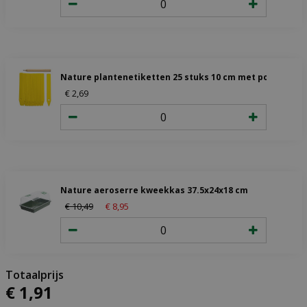
Nature plantenetiketten 25 stuks 10 cm met potlood
€
2
,
69
Nature aeroserre kweekkas 37.5x24x18 cm
€
10
,
49
€
8
,
95
€
1
,
91