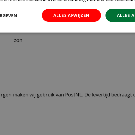
I
ERGEVEN
ALLES AFWIJZEN
ALLES 
120 cm
zon
ezorgen maken wij gebruik van PostNL. De levertijd bedraag