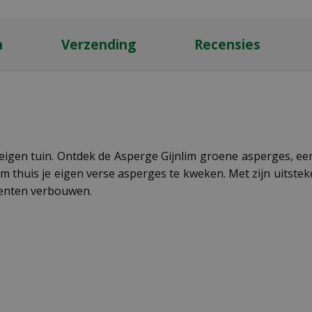
n
Verzending
Recensies
t eigen tuin. Ontdek de Asperge Gijnlim groene asperges
om thuis je eigen verse asperges te kweken. Met zijn uitste
oenten verbouwen.