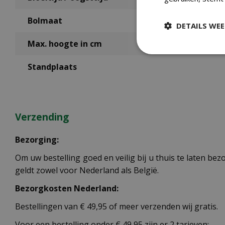
Bolmaat
DETAILS WE
Max. hoogte in cm
Standplaats
Verzending
Bezorging:
Om uw bestelling goed en veilig bij u thuis te laten b
geldt zowel voor Nederland als België.
Bezorgkosten Nederland:
Bestellingen van € 49,95 of meer verzenden wij gratis.
Voor een bestelling onder € 49,95 zijn er 2 tarieven: