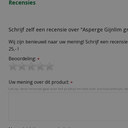
Recensies
Schrijf zelf een recensie over "Asperge Gijnlim 
Wij zijn benieuwd naar uw mening! Schrijf een recensie
25,- !
Beoordeling:
*
Uw mening over dit product:
*
Let op: deze recensie gaat over het product en niet over ons tuincentrum, de 