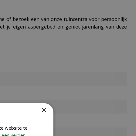
ne of bezoek een van onze tuincentra voor persoonlijk
met je eigen aspergebed en geniet jarenlang van deze
×
ze website te
Lees verder