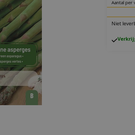
Aantal per 
Niet lever
V
erkri