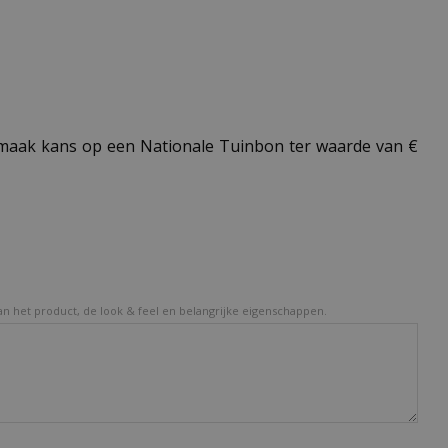
aak kans op een Nationale Tuinbon ter waarde van €
van het product, de look & feel en belangrijke eigenschappen.