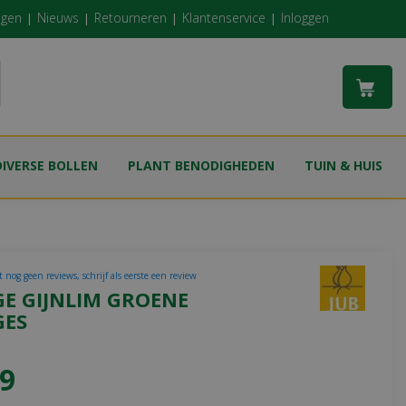
ngen
Nieuws
Retourneren
Klantenservice
Inloggen
DIVERSE BOLLEN
PLANT BENODIGHEDEN
TUIN & HUIS
 nog geen reviews, schrijf als eerste een review
GE GIJNLIM GROENE
GES
9