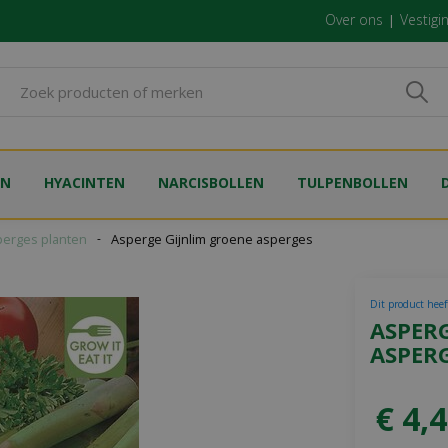
Over ons
Vestigi
EN
HYACINTEN
NARCISBOLLEN
TULPENBOLLEN
perges planten
Asperge Gijnlim groene asperges
Dit product heeft
ASPER
ASPER
€
4
,
4