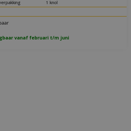
verpakking
1 knol
baar
jgbaar vanaf februari t/m juni