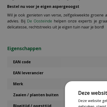
Bestel nu voor je eigen aspergeoogst
Wil je ook genieten van verse, zelfgekweekte groene 
advies. Bij
De Oosteinde
helpen onze experts je graag
delicatesse, rechtstreeks uit je eigen tuin naar je bord!
Eigenschappen
EAN code
EAN leverancier
Merk
Deze websit
Zaaien / planten buiten
Deze website geb
Bloeitijd / oogsttijd
gebruiken, stemt 