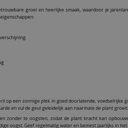
etrouwbare groei en heerlijke smaak, waardoor je jarenla
e eigenschappen:
verschijning
ug
pril op een zonnige plek in goed doorlatende, voedselrijke
de en vul de geul geleidelijk aan naarmate de plant groeit
roeien zonder te oogsten, zodat de plant kracht kan opbou
dige oogst. Geef regelmatig water en bemest jaarlijks in het