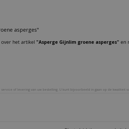
groene asperges"
 over het artikel
"Asperge Gijnlim groene asperges"
en m
service of levering van uw bestelling. U kunt bijvoorbeeld in gaan op de kwaliteit 