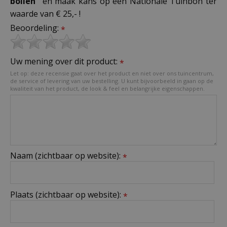
bollen"
en maak kans op een Nationale Tuinbon ter
waarde van € 25,- !
Beoordeling:
*
Uw mening over dit product:
*
Let op: deze recensie gaat over het product en niet over ons tuincentrum,
de service of levering van uw bestelling. U kunt bijvoorbeeld in gaan op de
kwaliteit van het product, de look & feel en belangrijke eigenschappen.
Naam (zichtbaar op website):
*
Plaats (zichtbaar op website):
*