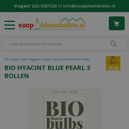
G
Vragen?
023-5581528
of
info@koopbloembollen.nl
a
n
a
a
r
c
o
n
t
Dit product heeft nog geen reviews, schrijf als eerste een review
e
BIO HYACINT BLUE PEARL 3
n
BOLLEN
t