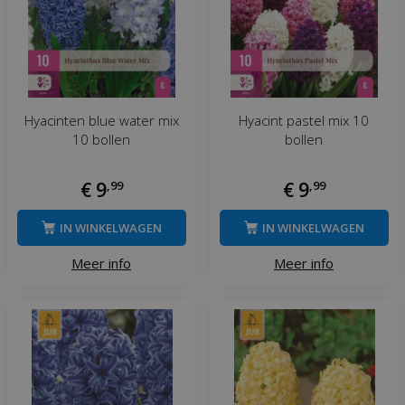
Hyacinten blue water mix
Hyacint pastel mix 10
10 bollen
bollen
€
9
,
99
€
9
,
99
IN WINKELWAGEN
IN WINKELWAGEN
Meer info
Meer info