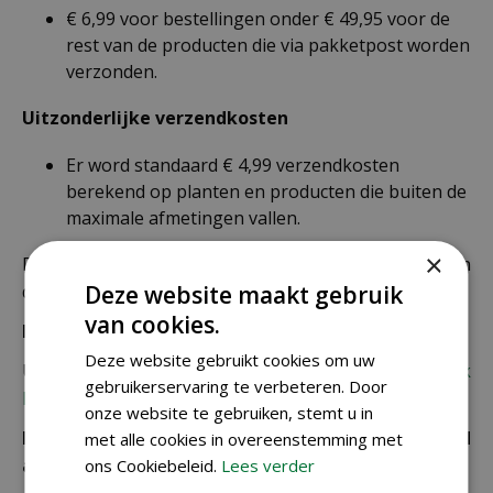
€ 6,99 voor bestellingen onder € 49,95 voor de
rest van de producten die via pakketpost worden
verzonden.
Uitzonderlijke verzendkosten
Er word standaard € 4,99 verzendkosten
berekend op planten en producten die buiten de
maximale afmetingen vallen.
×
De juiste verzendkosten worden in de laatste stap van
Deze website maakt gebruik
de winkelwagen berekend.
van cookies.
Bezorgkosten overige landen:
Deze website gebruikt cookies om uw
Uiteraard verzenden wij ook buiten Nederland,
bekijk
gebruikerservaring te verbeteren. Door
hier de verzendkosten.
onze website te gebruiken, stemt u in
Let op: extra kosten bij niet ophalen of verkeerd
met alle cookies in overeenstemming met
adres
ons Cookiebeleid.
Lees verder