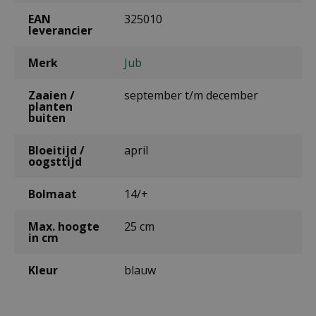
EAN
325010
leverancier
Merk
Jub
Zaaien /
september t/m december
planten
buiten
Bloeitijd /
april
oogsttijd
Bolmaat
14/+
Max. hoogte
25 cm
in cm
Kleur
blauw