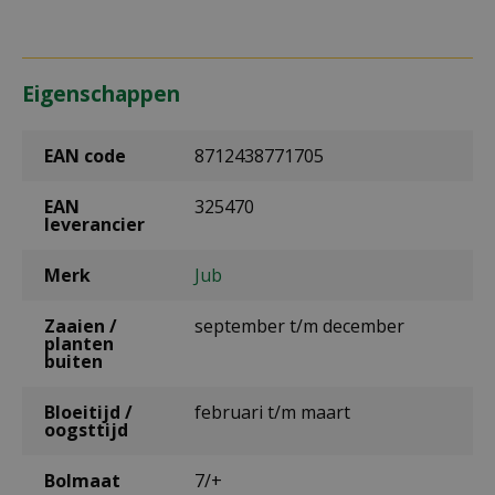
Eigenschappen
EAN code
8712438771705
EAN
325470
leverancier
Merk
Jub
Zaaien /
september t/m december
planten
buiten
Bloeitijd /
februari t/m maart
oogsttijd
Bolmaat
7/+