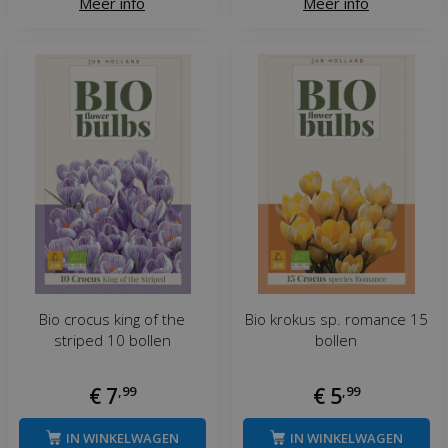
Meer info
Meer info
Bio crocus king of the
Bio krokus sp. romance 15
striped 10 bollen
bollen
€
7
,
99
€
5
,
99
IN WINKELWAGEN
IN WINKELWAGEN