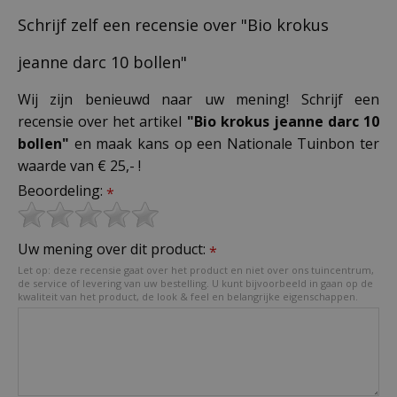
Schrijf zelf een recensie over "Bio krokus
jeanne darc 10 bollen"
Wij zijn benieuwd naar uw mening! Schrijf een
recensie over het artikel
"Bio krokus jeanne darc 10
bollen"
en maak kans op een Nationale Tuinbon ter
waarde van € 25,- !
Beoordeling:
*
Uw mening over dit product:
*
Let op: deze recensie gaat over het product en niet over ons tuincentrum,
de service of levering van uw bestelling. U kunt bijvoorbeeld in gaan op de
kwaliteit van het product, de look & feel en belangrijke eigenschappen.