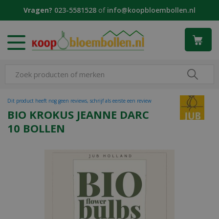
G
Vragen?
023-5581528
of
info@koopbloembollen.nl
a
n
a
a
r
c
o
n
t
Dit product heeft nog geen reviews, schrijf als eerste een review
e
BIO KROKUS JEANNE DARC
n
10 BOLLEN
t