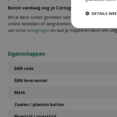
Bestel vandaag nog je Cottage Garden mix
DETAILS WE
Wil je deze zomer genieten van een weelderige cottag
online bestellen of langskomen in een van onze tuinc
van onze
vestigingen
en laat je inspireren door ons ui
Eigenschappen
EAN code
EAN leverancier
Merk
Zaaien / planten buiten
Bloeitijd / oogsttijd