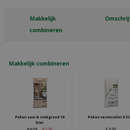
Makkelijk
Omschrij
combineren
Makkelijk combineren
Pokon zaai & stekgrond 10
Pokon vermiculiet 6 li
liter
€
6
,
29
€
5
,
50
€
8
,
99