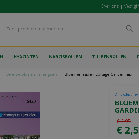
Over ons
Vestigi
EN
HYACINTEN
NARCISBOLLEN
TULPENBOLLEN
Diverse bloemen mengsels
Bloemen zaden Cottage Garden mix
Dit product heeft
BLOEM
GARDE
€
2
,
95
€
2
,
5