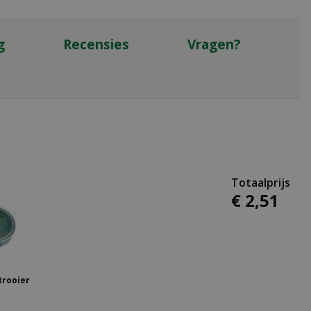
g
Recensies
Vragen?
€
2
,
51
trooier