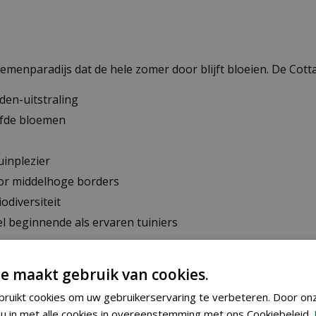
oemenparadijs dat de hele zomer door blijft bloeien. De Cotta
den-uitstraling
iefde bloemen
uinplezier
oor middelhoge borders
odiversiteit
 beginnende als ervaren tuiniers
e maakt gebruik van cookies.
eng de zaden eerst met droog zand voor een gelijkmatige 
ken en vochtig houden. De zaden kiemen binnen ongeveer 2
ruikt cookies om uw gebruikerservaring te verbeteren. Door on
en. Zo ontwikkelen ze zich tot sterke planten die van juli 
u in met alle cookies in overeenstemming met ons Cookiebeleid.