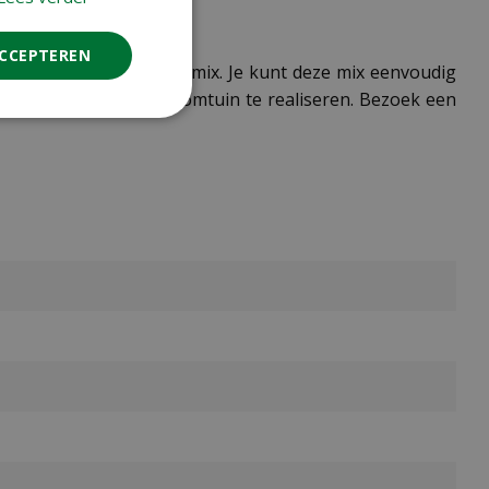
ACCEPTEREN
 zaden Cottage Garden mix. Je kunt deze mix eenvoudig
este manier om je droomtuin te realiseren. Bezoek een