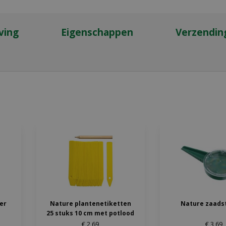
ving
Eigenschappen
Verzendin
ter
Nature plantenetiketten
Nature zaads
25 stuks 10 cm met potlood
€
2
,
69
€
3
,
69