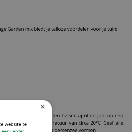
ge Garden mix biedt je talloze voordelen voor je tuin:
×
verdeling. Zaai ze buiten tussen april en juni op een
0 dagen bij een temperatuur van circa 20°C. Geef alle
ze website te
tot oktober een prachtige bloemenzee vormen.
Lees verder