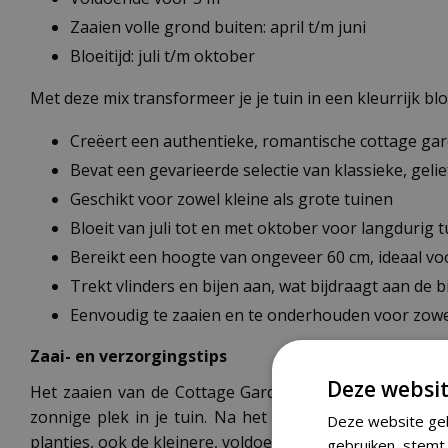
Zaaien volle grond buiten: april t/m juni
Bloeitijd: juli t/m oktober
Met deze mix transformeer je je tuin in een kleurrijk bl
Creëert een authentieke, romantische cottage gar
Bevat een gevarieerde selectie van klassieke, gel
Geschikt voor zowel kleine als grote tuinen
Bloeit van juli tot en met oktober voor langdurig t
Bereikt een hoogte van ongeveer 60 cm, ideaal v
Trekt vlinders en bijen aan, wat bijdraagt aan de bi
Eenvoudig te zaaien en te onderhouden voor zowel
Zaai- en verzorgingstips
Deze websit
Het zaaien van de Cottage Garden mix is eenvoudig. M
zonnige plek in je tuin. Na het zaaien licht doorhar
Deze website geb
plantjes, ook de kleinere, voldoende ruimte om te groei
gebruiken, stemt 