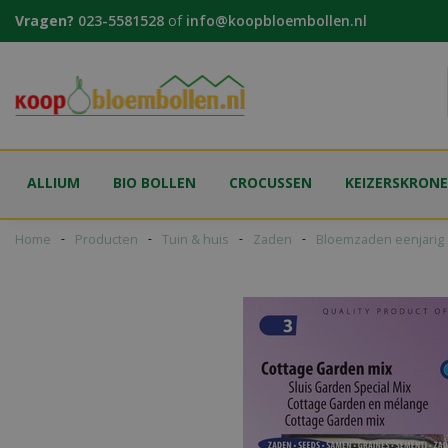
Ga
Vragen?
023-5581528
of
info@koopbloembollen.nl
naar
content
ALLIUM
BIO BOLLEN
CROCUSSEN
KEIZERSKRON
Home
Producten
Tuin & huis
Zaden
Bloemzaden eenjarig