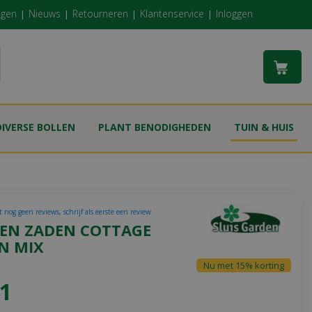
ngen
Nieuws
Retourneren
Klantenservice
Inloggen
DIVERSE BOLLEN
PLANT BENODIGHEDEN
TUIN & HUIS
 nog geen reviews, schrijf als eerste een review
EN ZADEN COTTAGE
N MIX
Nu met 15% korting
1