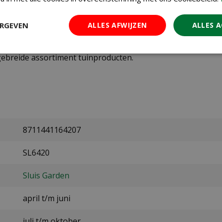
ERGEVEN
ALLES AFWIJZEN
ALLES 
e garden vol kleurrijke bloemen? Bestel dan nu je Bloemen
entra, waar onze medewerkers je graag adviseren over de b
tgebreide assortiment tuinproducten.
8711441164207
SL6420
Sluis Garden
april t/m juni
juli t/m oktober